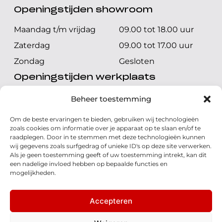
Openingstijden showroom
Maandag t/m vrijdag
09.00 tot 18.00 uur
Zaterdag
09.00 tot 17.00 uur
Zondag
Gesloten
Openingstijden werkplaats
Maandag t/m vrijdag
08.00 tot 17.00 uur
Beheer toestemming
Zaterdag
08.00 tot 17.00 uur
Om de beste ervaringen te bieden, gebruiken wij technologieën
Zondag
Gesloten
zoals cookies om informatie over je apparaat op te slaan en/of te
raadplegen. Door in te stemmen met deze technologieën kunnen
wij gegevens zoals surfgedrag of unieke ID's op deze site verwerken.
Volg ons
Als je geen toestemming geeft of uw toestemming intrekt, kan dit
een nadelige invloed hebben op bepaalde functies en
mogelijkheden.
Accepteren
© 2026 - Honda Welman
Privacy Statement