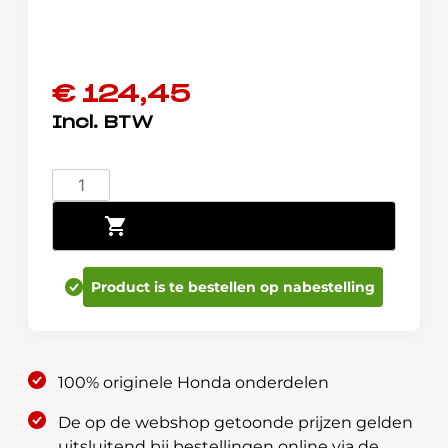
€
124,45
Hoedenplank
Honda
Toevoegen aan winkelwagen
Jazz
08U35-
TF0-
Product is te bestellen op nabestelling
600SH
aantal
100% originele Honda onderdelen
De op de webshop getoonde prijzen gelden
uitsluitend bij bestellingen online via de