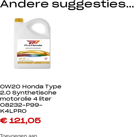
Andere suggesties…
0W20 Honda Type
2.0 Synthetische
motorolie 4 liter
08232-P99-
K4LPRO
€
121,05
Toevoegen aan