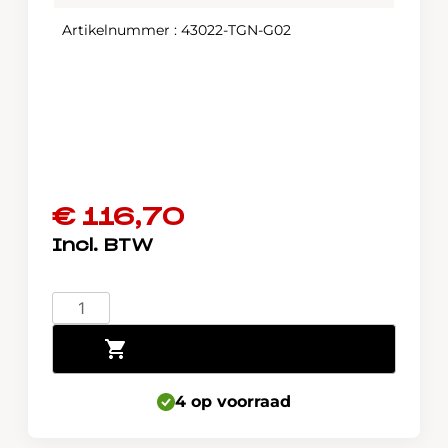
Artikelnummer : 43022-TGN-G02
€
116,70
Honda
Civic
Toevoegen aan winkelwagen
5d
1.0
Turbo
4 op voorraad
Remblokken
achter