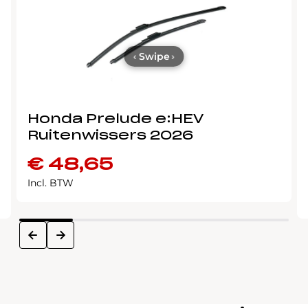
‹
Swipe
›
Honda Prelude e:HEV
Ruitenwissers 2026
€
48,65
Incl. BTW
next
prev