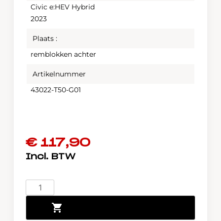
Civic e:HEV Hybrid
2023
Plaats :
remblokken achter
Artikelnummer
43022-T50-G01
€
117,90
Honda
Civic
Toevoegen aan winkelwagen
e:HEV
Hybrid