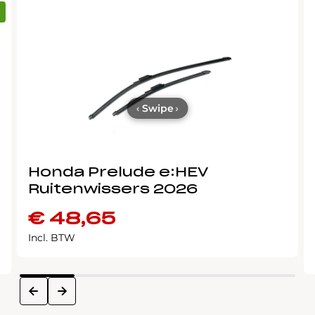
‹
Swipe
›
Honda Prelude e:HEV
Ruitenwissers 2026
€
48,65
Incl. BTW
next
prev