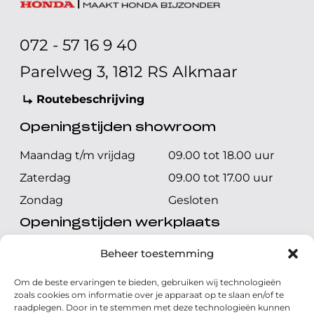
072 - 57 16 9 40
Parelweg 3, 1812 RS Alkmaar
Routebeschrijving
Openingstijden showroom
Maandag t/m vrijdag
09.00 tot 18.00 uur
Zaterdag
09.00 tot 17.00 uur
Zondag
Gesloten
Openingstijden werkplaats
Maandag t/m vrijdag
08.00 tot 17.00 uur
Beheer toestemming
Zaterdag
08.00 tot 17.00 uur
Om de beste ervaringen te bieden, gebruiken wij technologieën
Zondag
Gesloten
zoals cookies om informatie over je apparaat op te slaan en/of te
raadplegen. Door in te stemmen met deze technologieën kunnen