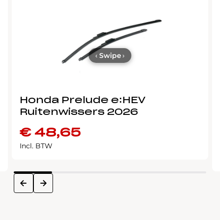
‹
Swipe
›
Honda Prelude e:HEV
Ruitenwissers 2026
€
48,65
Incl. BTW
next
prev