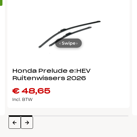
‹
Swipe
›
Honda Prelude e:HEV
Ruitenwissers 2026
€
48,65
Incl. BTW
next
prev