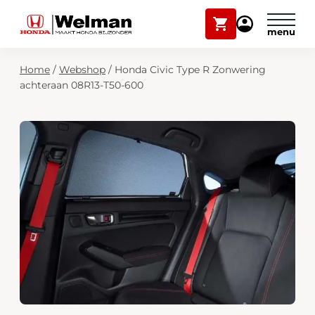
Winkelwagen
Mijn
Honda
Welman
Zoekfunctie
Home
/
Webshop
/
Honda Civic Type R Zonwering
Modellen
achteraan 08R13-T50-600
Voorraad
Plan onderhoud
Onderhoud en service
Mijn Honda Welman
Over ons
Webshop
Contact