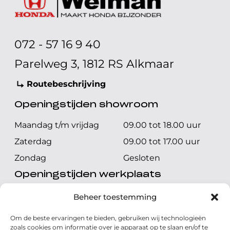
072 - 57 16 9 40
Parelweg 3, 1812 RS Alkmaar
Routebeschrijving
Openingstijden showroom
Maandag t/m vrijdag
09.00 tot 18.00 uur
Zaterdag
09.00 tot 17.00 uur
Zondag
Gesloten
Openingstijden werkplaats
Maandag t/m vrijdag
08.00 tot 17.00 uur
Beheer toestemming
Zaterdag
08.00 tot 17.00 uur
Om de beste ervaringen te bieden, gebruiken wij technologieën
Zondag
Gesloten
zoals cookies om informatie over je apparaat op te slaan en/of te