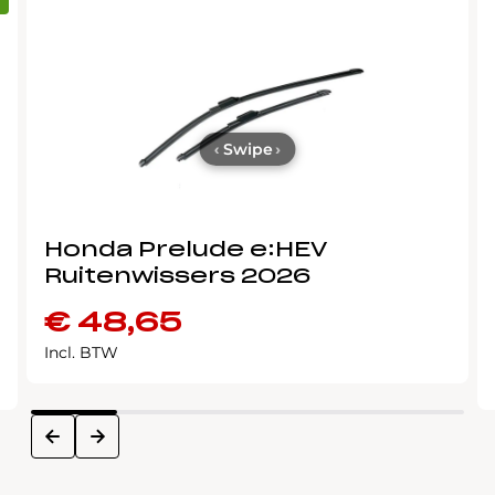
‹
Swipe
›
Honda Prelude e:HEV
Ruitenwissers 2026
€
48,65
Incl. BTW
next
prev