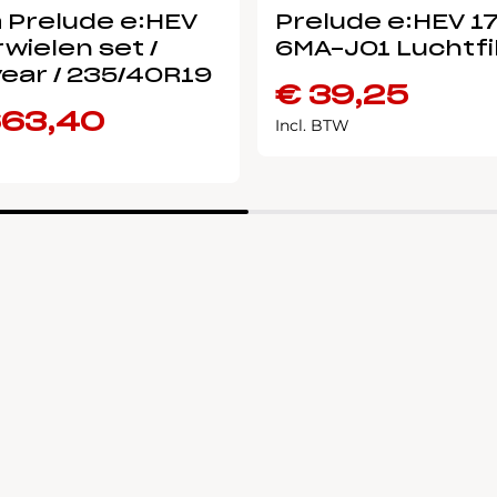
 Prelude e:HEV
Prelude e:HEV 1
wielen set /
6MA-J01 Luchtfi
ear / 235/40R19
€
39,25
663,40
Incl. BTW