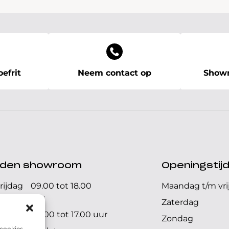
efrit
Neem contact op
Showr
ijden showroom
Openingstij
rijdag
09.00 tot 18.00
Maandag t/m vri
uur
Zaterdag
09.00 tot 17.00 uur
Zondag
 cookies