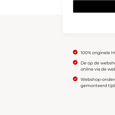
Honda
CVT
-
ATF
Filter
25430-
PLR-
003
aantal
100% originele 
De op de webshop
online via de we
Webshop-onderde
gemonteerd tijde