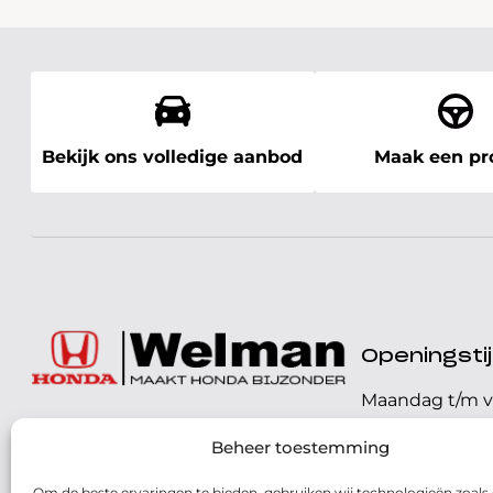
Bekijk ons volledige aanbod
Maak een pro
Openingst
Maandag t/m v
072 - 57 16 9 40
Beheer toestemming
Zaterdag
Parelweg 3, 1812 RS
Om de beste ervaringen te bieden, gebruiken wij technologieën zoals