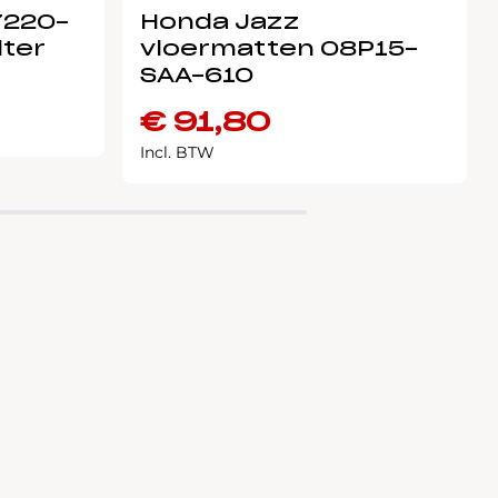
7220-
Honda Jazz
lter
vloermatten 08P15-
SAA-610
€
91,80
Incl. BTW