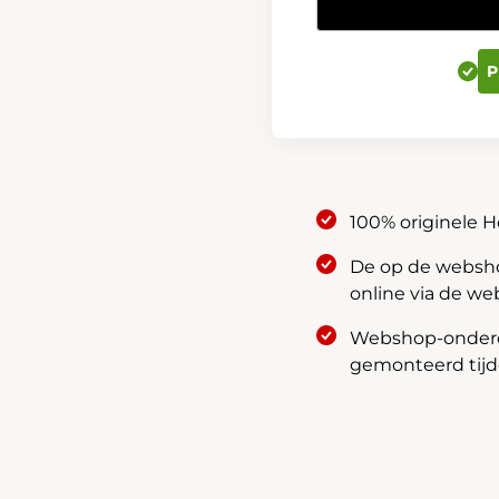
All
season
vloermatten
P
voor
en
achter
08P17-
31A-
610
100% originele 
aantal
De op de webshop
online via de we
Webshop-onderde
gemonteerd tijde