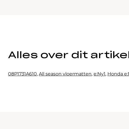
Alles over dit artike
08P1731A610
,
All season vloermatten
,
e:Ny1
,
Honda e: