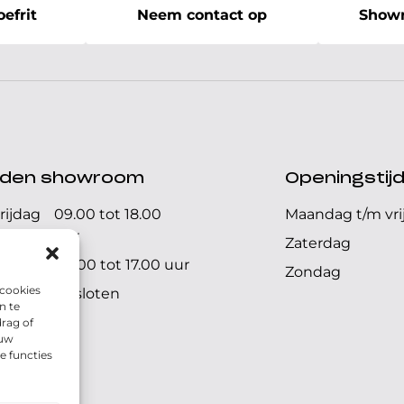
efrit
Neem contact op
Showr
ijden showroom
Openingstij
rijdag
09.00 tot 18.00
Maandag t/m vri
uur
Zaterdag
09.00 tot 17.00 uur
Zondag
 cookies
Gesloten
n te
rag of
 uw
e functies