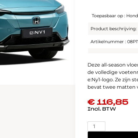
Toepasbaar op : Hond
Product beschrijving:
Artikelnummer : 08P1
Deze all-season vl
de volledige voeten
e:Ny1-logo. Ze zijn 
bevat twee matten 
€
116,85
Honda
e:Ny1