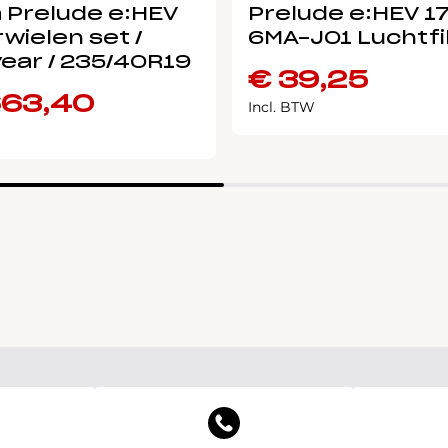
 Prelude e:HEV
Prelude e:HEV 1
wielen set /
6MA-J01 Luchtfi
ear / 235/40R19
€
39,25
663,40
Incl. BTW