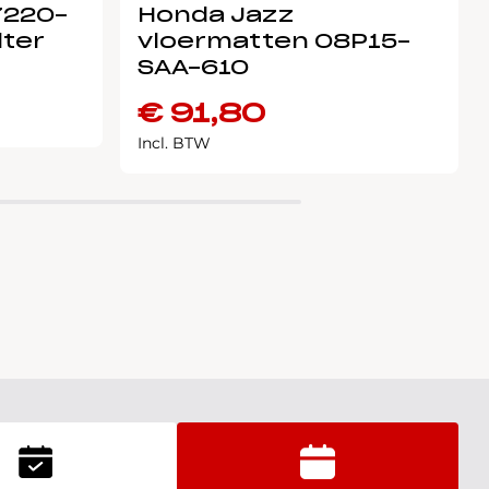
7220-
Honda Jazz
lter
vloermatten 08P15-
SAA-610
€
91,80
Incl. BTW