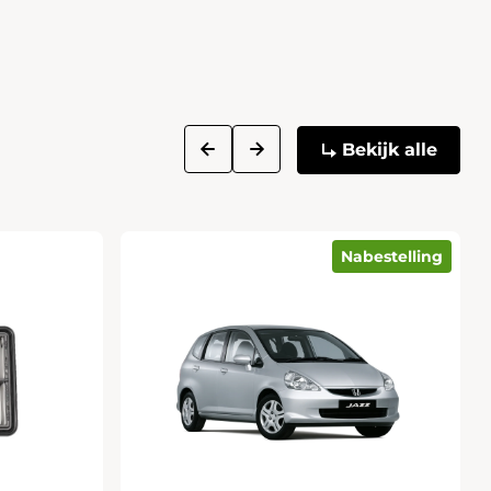
next
prev
Bekijk alle
Nabestelling