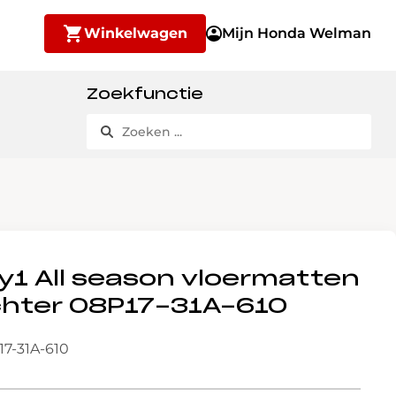
Winkelwagen
Mijn Honda Welman
Zoekfunctie
y1 All season vloermatten
chter 08P17-31A-610
17-31A-610