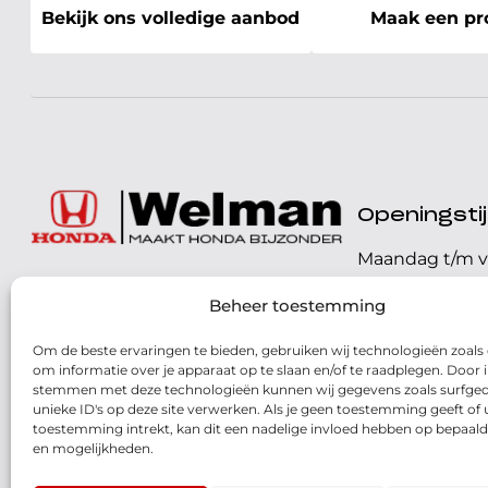
Bekijk ons volledige aanbod
Maak een pro
Openingst
Maandag t/m v
072 - 57 16 9 40
Beheer toestemming
Zaterdag
Parelweg 3, 1812 RS
Om de beste ervaringen te bieden, gebruiken wij technologieën zoals
Zondag
Alkmaar
om informatie over je apparaat op te slaan en/of te raadplegen. Door i
stemmen met deze technologieën kunnen wij gegevens zoals surfged
Routebeschrijving
unieke ID's op deze site verwerken. Als je geen toestemming geeft of
toestemming intrekt, kan dit een nadelige invloed hebben op bepaald
en mogelijkheden.