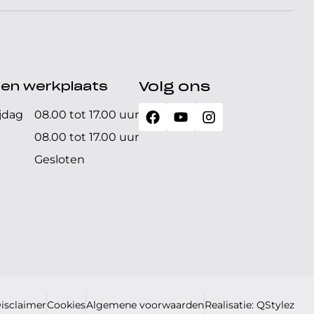
den werkplaats
Volg ons
jdag
08.00 tot 17.00 uur
08.00 tot 17.00 uur
Gesloten
isclaimer
Cookies
Algemene voorwaarden
Realisatie: QStylez