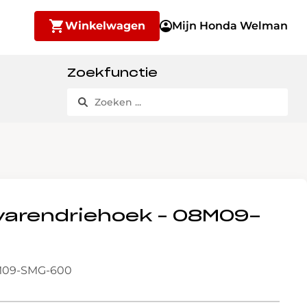
Winkelwagen
Mijn Honda Welman
Zoekfunctie
arendriehoek – 08M09-
M09-SMG-600