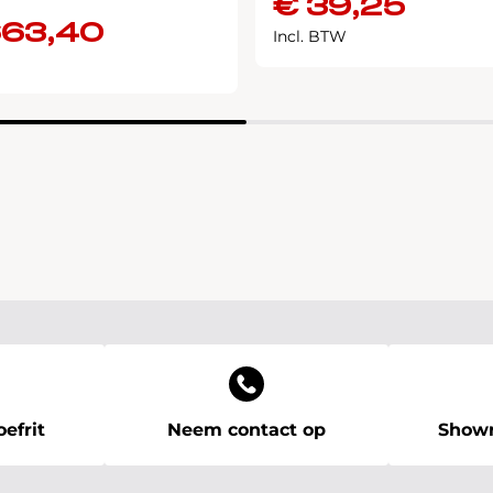
€
39,25
663,40
Incl. BTW
efrit
Neem contact op
Showr