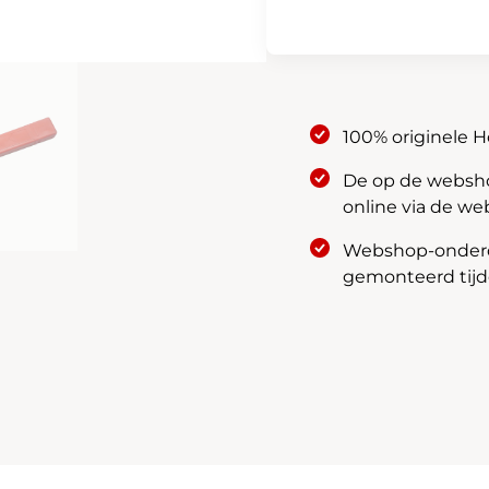
600
aantal
100% originele 
De op de webshop
online via de we
Webshop-onderde
gemonteerd tijde