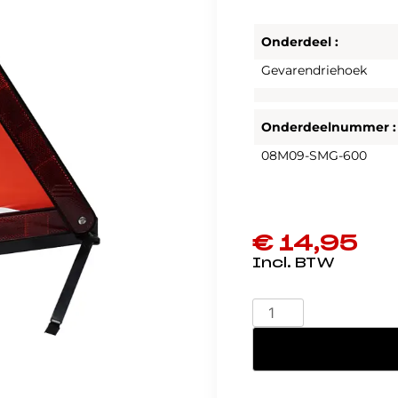
Onderdeel :
Gevarendriehoek
Onderdeelnummer :
08M09-SMG-600
€
14,95
Honda
Gevarendriehoek
-
08M09-
SMG-