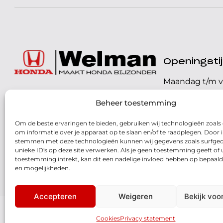
Openingst
Maandag t/m v
072 - 57 16 9 40
Beheer toestemming
Zaterdag
Parelweg 3, 1812 RS
Om de beste ervaringen te bieden, gebruiken wij technologieën zoals
Zondag
Alkmaar
om informatie over je apparaat op te slaan en/of te raadplegen. Door i
stemmen met deze technologieën kunnen wij gegevens zoals surfged
Routebeschrijving
unieke ID's op deze site verwerken. Als je geen toestemming geeft of
toestemming intrekt, kan dit een nadelige invloed hebben op bepaald
en mogelijkheden.
Accepteren
Weigeren
Bekijk voo
© 2026 - Honda Welman
- Dé Honda Dealer van Nederland
Cookies
Privacy statement