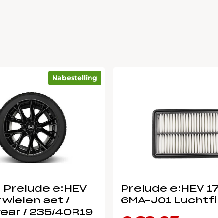
Nabestelling
 Prelude e:HEV
Prelude e:HEV 1
wielen set /
6MA-J01 Luchtfi
ear / 235/40R19