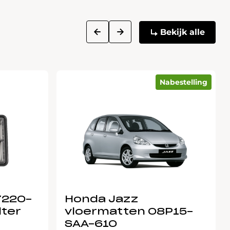
next
prev
Bekijk alle
Nabestelling
7220-
Honda Jazz
lter
vloermatten 08P15-
SAA-610