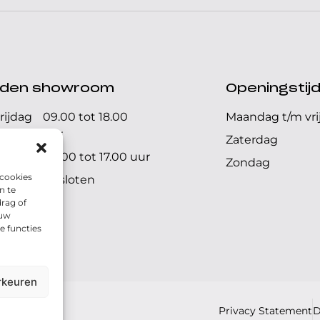
ijden showroom
Openingstij
rijdag
09.00 tot 18.00
Maandag t/m vri
uur
Zaterdag
09.00 tot 17.00 uur
Zondag
 cookies
Gesloten
n te
rag of
 uw
e functies
rkeuren
Privacy Statement
D