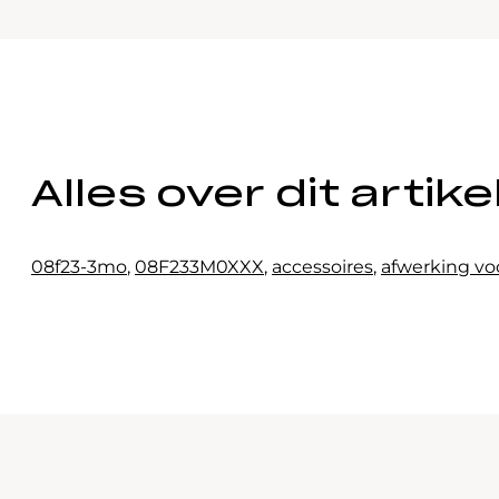
Alles over dit artike
08f23-3mo
,
08F233M0XXX
,
accessoires
,
afwerking vo