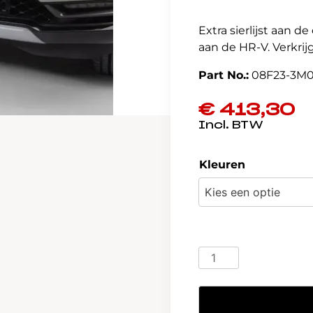
Extra sierlijst aan d
aan de HR-V. Verkrijg
Part No.:
08F23-3M
€
413,30
Kleuren
Honda
HR-
V
e:HEV