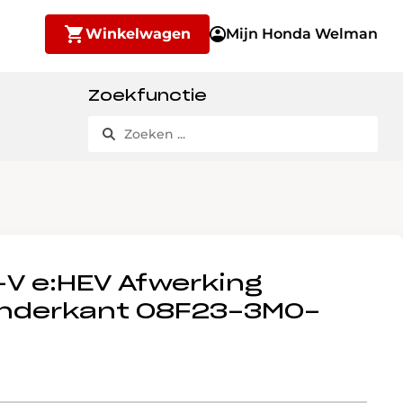
Winkelwagen
Mijn Honda Welman
Zoekfunctie
V e:HEV Afwerking
onderkant 08F23-3M0-