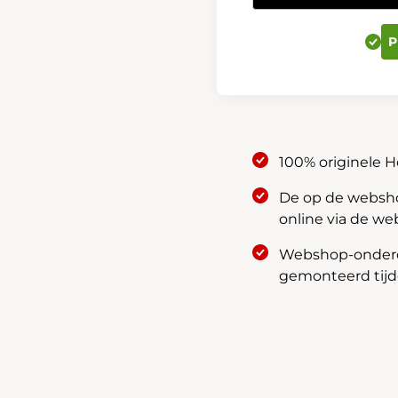
Afwerking
vooraan
P
onderkant
08F23-
3M0-
XXX
aantal
100% originele 
De op de webshop
online via de we
Webshop-onderde
gemonteerd tijde