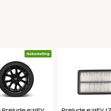
Nabestelling
 Prelude e:HEV
Prelude e:HEV 1