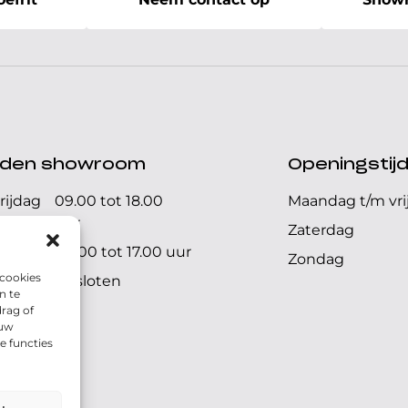
ijden showroom
Openingstij
rijdag
09.00 tot 18.00
Maandag t/m vri
uur
Zaterdag
09.00 tot 17.00 uur
Zondag
 cookies
Gesloten
n te
rag of
 uw
e functies