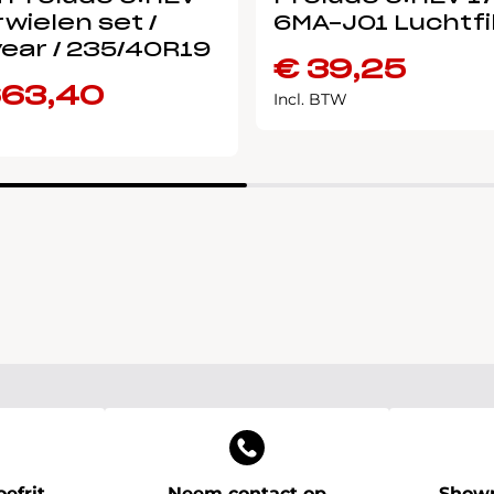
wielen set /
6MA-J01 Luchtfi
ear / 235/40R19
€
39,25
663,40
Incl. BTW
efrit
Neem contact op
Showr