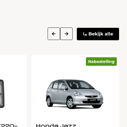
next
prev
Bekijk alle
Nabestelling
7220-
Honda Jazz