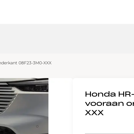
nderkant 08F23-3M0-XXX
Honda HR-
vooraan 
XXX