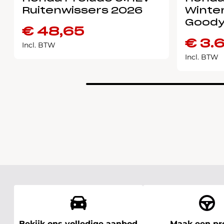
Ruitenwissers 2026
Winter
Goody
€
48,65
€
3.
Incl. BTW
Incl. BTW
Bekijk ons volledige aanbod
Maak een pro