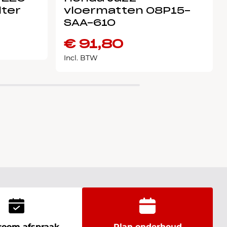
lter
vloermatten 08P15-
SAA-610
€
91,80
Incl. BTW
oom afspraak
Plan onderhoud