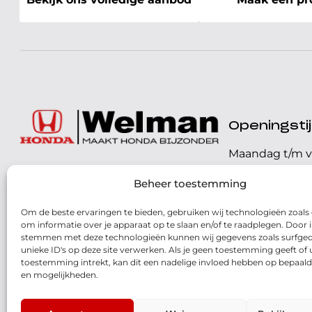
Openingst
Maandag t/m v
072 - 57 16 9 40
Beheer toestemming
Zaterdag
Parelweg 3, 1812 RS
Om de beste ervaringen te bieden, gebruiken wij technologieën zoals
Zondag
Alkmaar
om informatie over je apparaat op te slaan en/of te raadplegen. Door i
stemmen met deze technologieën kunnen wij gegevens zoals surfged
Routebeschrijving
unieke ID's op deze site verwerken. Als je geen toestemming geeft of
toestemming intrekt, kan dit een nadelige invloed hebben op bepaald
en mogelijkheden.