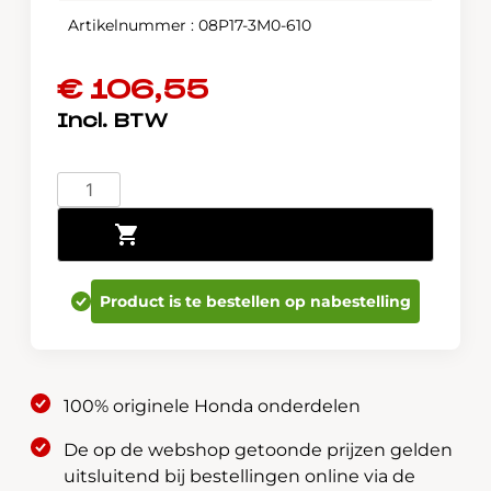
Artikelnummer : 08P17-3M0-610
€
106,55
Honda
HR-
Toevoegen aan winkelwagen
V
e:HEV
Hybrid
Product is te bestellen op nabestelling
Rubberen
matten
voor
en
100% originele Honda onderdelen
achter
08P17-
De op de webshop getoonde prijzen gelden
3M0-
uitsluitend bij bestellingen online via de