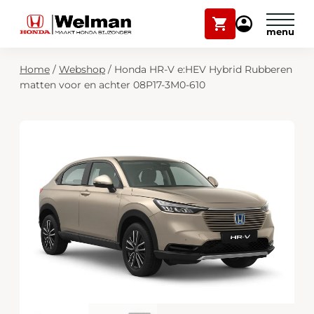
Winkelwagen
Mijn
Honda
Welman
Zoekfunctie
Home
/
Webshop
/
Honda HR-V e:HEV Hybrid Rubberen
Modellen
matten voor en achter 08P17-3M0-610
Voorraad
Plan onderhoud
Onderhoud en service
Mijn Honda Welman
Over ons
Webshop
Contact