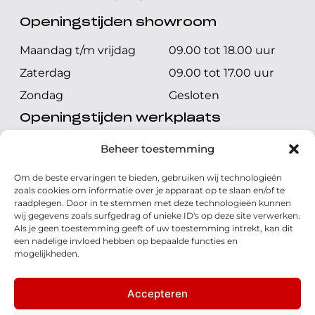
Openingstijden showroom
Maandag t/m vrijdag
09.00 tot 18.00 uur
Zaterdag
09.00 tot 17.00 uur
Zondag
Gesloten
Openingstijden werkplaats
Maandag t/m vrijdag
08.00 tot 17.00 uur
Beheer toestemming
Zaterdag
08.00 tot 17.00 uur
Om de beste ervaringen te bieden, gebruiken wij technologieën
Zondag
Gesloten
zoals cookies om informatie over je apparaat op te slaan en/of te
raadplegen. Door in te stemmen met deze technologieën kunnen
wij gegevens zoals surfgedrag of unieke ID's op deze site verwerken.
Volg ons
Als je geen toestemming geeft of uw toestemming intrekt, kan dit
een nadelige invloed hebben op bepaalde functies en
mogelijkheden.
Accepteren