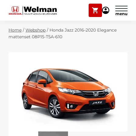
Winkelwagen
Mijn
Honda
Welman
Zoekfunctie
Home
/
Webshop
/
Honda Jazz 2016-2020 Elegance
Modellen
mattenset 08P15-T5A-610
Voorraad
Plan onderhoud
Onderhoud en service
Mijn Honda Welman
Over ons
Webshop
Contact