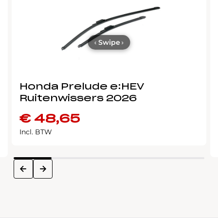
‹
Swipe
›
Honda Prelude e:HEV
Ruitenwissers 2026
€
48,65
Incl. BTW
next
prev