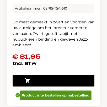
Artikelnummer : 08P15-T5A-610
Op maat gemaakt in zwart en voorzien van
uw autologo om het interieur verder te
verfraaien. Zwart, getuft tapijt met
nubuckleren binding en geweven Jazz-
embleem.
€
81,95
Honda
Toevoegen aan winkelwagen
Jazz
2016-
2020
Product is te bestellen op nabestelling
Elegance
mattenset