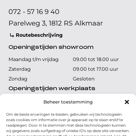
072 - 57 16 9 40
Parelweg 3, 1812 RS Alkmaar
Routebeschrijving
Openingstijden showroom
Maandag t/m vrijdag
09.00 tot 18.00 uur
Zaterdag
09.00 tot 17.00 uur
Zondag
Gesloten
Openingstijden werkplaats
Maandag t/m vrijdag
08.00 tot 17.00 uur
Beheer toestemming
Zaterdag
08.00 tot 17.00 uur
Om de beste ervaringen te bieden, gebruiken wij technologieën
Zondag
Gesloten
zoals cookies om informatie over je apparaat op te slaan en/of te
raadplegen. Door in te stemmen met deze technologieën kunnen
wij gegevens zoals surfgedrag of unieke ID's op deze site verwerken.
Volg ons