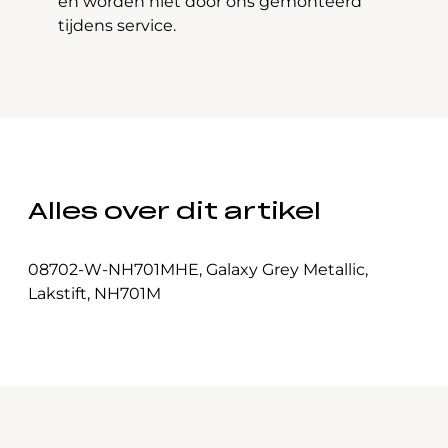
en worden niet door ons gemonteerd
tijdens service.
Alles over dit artikel
08702-W-NH701MHE
,
Galaxy Grey Metallic
,
Lakstift
,
NH701M