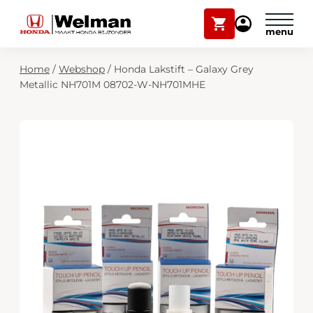
Winkelwagen
Mijn
Honda
Welman
Zoekfunctie
Home
/
Webshop
/
Honda Lakstift – Galaxy Grey
Modellen
Metallic NH701M 08702-W-NH701MHE
Voorraad
Plan onderhoud
Onderhoud en service
Mijn Honda Welman
Over ons
Webshop
Contact