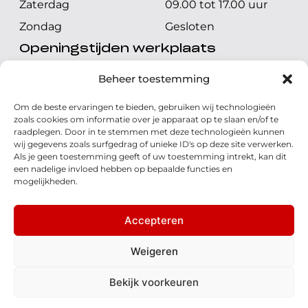
Zaterdag
09.00 tot 17.00 uur
Zondag
Gesloten
Openingstijden werkplaats
Maandag t/m vrijdag
08.00 tot 17.00 uur
Beheer toestemming
Zaterdag
08.00 tot 17.00 uur
Om de beste ervaringen te bieden, gebruiken wij technologieën
Zondag
Gesloten
zoals cookies om informatie over je apparaat op te slaan en/of te
raadplegen. Door in te stemmen met deze technologieën kunnen
wij gegevens zoals surfgedrag of unieke ID's op deze site verwerken.
Volg ons
Als je geen toestemming geeft of uw toestemming intrekt, kan dit
een nadelige invloed hebben op bepaalde functies en
mogelijkheden.
Accepteren
© 2026 - Honda Welman
Privacy Statement
Weigeren
- Dé Honda Dealer van Nederland
Bekijk voorkeuren
Disclaimer
Cookies
Algemene voorwaarden
Realisatie: QStylez