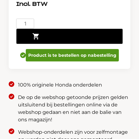
Honda
Lakstift
Toevoegen aan winkelwagen
-
Galaxy
Grey
Product is te bestellen op nabestelling
Metallic
NH701M
08702-
W-
100% originele Honda onderdelen
NH701MHE
aantal
De op de webshop getoonde prijzen gelden
uitsluitend bij bestellingen online via de
webshop gedaan en niet aan de balie van
ons magazijn!
Webshop-onderdelen zijn voor zelfmontage