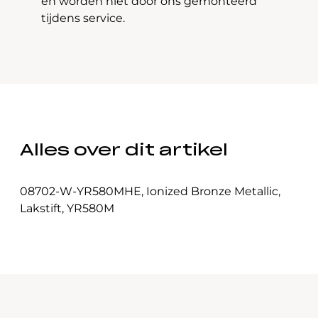
en worden niet door ons gemonteerd
tijdens service.
Alles over dit artikel
08702-W-YR580MHE
,
Ionized Bronze Metallic
,
Lakstift
,
YR580M