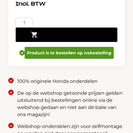
Honda
Lakstift
Toevoegen aan winkelwagen
-
Ionized
Bronze
Product is te bestellen op nabestelling
Metallic
YR580M
08702-
W-
100% originele Honda onderdelen
YR580MHE
aantal
De op de webshop getoonde prijzen gelden
uitsluitend bij bestellingen online via de
webshop gedaan en niet aan de balie van
ons magazijn!
Webshop-onderdelen zijn voor zelfmontage