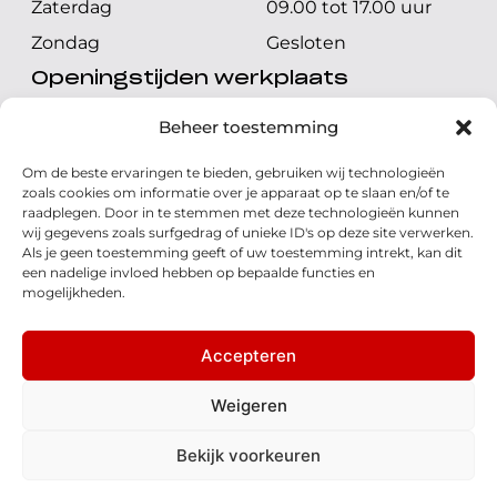
Zaterdag
09.00 tot 17.00 uur
Zondag
Gesloten
Openingstijden werkplaats
Maandag t/m vrijdag
08.00 tot 17.00 uur
Beheer toestemming
Zaterdag
08.00 tot 17.00 uur
Om de beste ervaringen te bieden, gebruiken wij technologieën
Zondag
Gesloten
zoals cookies om informatie over je apparaat op te slaan en/of te
raadplegen. Door in te stemmen met deze technologieën kunnen
wij gegevens zoals surfgedrag of unieke ID's op deze site verwerken.
Volg ons
Als je geen toestemming geeft of uw toestemming intrekt, kan dit
een nadelige invloed hebben op bepaalde functies en
mogelijkheden.
Accepteren
© 2026 - Honda Welman
Privacy Statement
Weigeren
- Dé Honda Dealer van Nederland
Bekijk voorkeuren
Disclaimer
Cookies
Algemene voorwaarden
Realisatie: QStylez