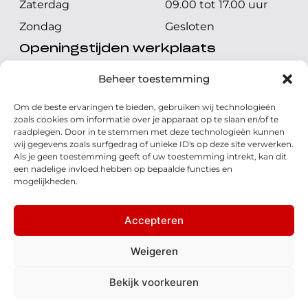
Zaterdag
09.00 tot 17.00 uur
Zondag
Gesloten
Openingstijden werkplaats
Maandag t/m vrijdag
08.00 tot 17.00 uur
Beheer toestemming
Zaterdag
08.00 tot 17.00 uur
Om de beste ervaringen te bieden, gebruiken wij technologieën
Zondag
Gesloten
zoals cookies om informatie over je apparaat op te slaan en/of te
raadplegen. Door in te stemmen met deze technologieën kunnen
wij gegevens zoals surfgedrag of unieke ID's op deze site verwerken.
Volg ons
Als je geen toestemming geeft of uw toestemming intrekt, kan dit
een nadelige invloed hebben op bepaalde functies en
mogelijkheden.
Accepteren
© 2026 - Honda Welman
Privacy Statement
Weigeren
- Dé Honda Dealer van Nederland
Bekijk voorkeuren
Disclaimer
Cookies
Algemene voorwaarden
Realisatie: QStylez