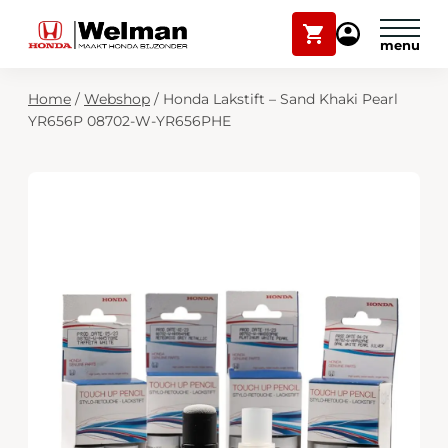
Winkelwagen
Mijn
Honda
Welman
Zoekfunctie
Home
/
Webshop
/
Honda Lakstift – Sand Khaki Pearl
Modellen
YR656P 08702-W-YR656PHE
Voorraad
Plan onderhoud
Onderhoud en service
Mijn Honda Welman
Over ons
Webshop
Contact