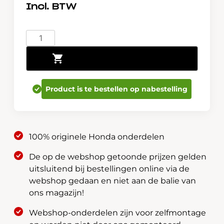
Honda
Lakstift
Toevoegen aan winkelwagen
-
Sand
Khaki
Product is te bestellen op nabestelling
Pearl
YR656P
08702-
W-
100% originele Honda onderdelen
YR656PHE
aantal
De op de webshop getoonde prijzen gelden
uitsluitend bij bestellingen online via de
webshop gedaan en niet aan de balie van
ons magazijn!
Webshop-onderdelen zijn voor zelfmontage