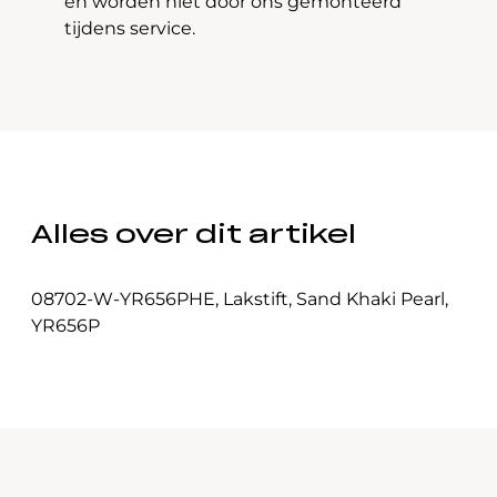
en worden niet door ons gemonteerd
tijdens service.
Alles over dit artikel
08702-W-YR656PHE
,
Lakstift
,
Sand Khaki Pearl
,
YR656P