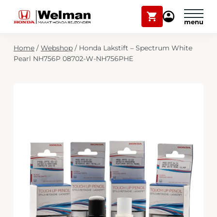
Winkelwagen
Mijn
Honda
Welman
Zoekfunctie
Home
/
Webshop
/
Honda Lakstift – Spectrum White
Modellen
Pearl NH756P 08702-W-NH756PHE
Voorraad
Plan onderhoud
Onderhoud en service
Mijn Honda Welman
Over ons
Webshop
Contact