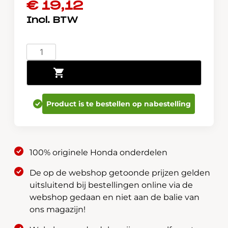
€
19,12
Honda
Lakstift
Toevoegen aan winkelwagen
-
Spectrum
White
Product is te bestellen op nabestelling
Pearl
NH756P
08702-
W-
100% originele Honda onderdelen
NH756PHE
aantal
De op de webshop getoonde prijzen gelden
uitsluitend bij bestellingen online via de
webshop gedaan en niet aan de balie van
ons magazijn!