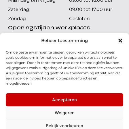
Maandag t/m vrijdag
09.00 tot 18.00 uur
Zaterdag
09.00 tot 17.00 uur
Zondag
Gesloten
Openingstijden werkplaats
Maandag t/m vrijdag
08.00 tot 17.00 uur
Beheer toestemming
Zaterdag
08.00 tot 17.00 uur
Om de beste ervaringen te bieden, gebruiken wij technologieën
Zondag
Gesloten
zoals cookies om informatie over je apparaat op te slaan en/of te
raadplegen. Door in te stemmen met deze technologieën kunnen
wij gegevens zoals surfgedrag of unieke ID's op deze site verwerken.
Volg ons
Als je geen toestemming geeft of uw toestemming intrekt, kan dit
een nadelige invloed hebben op bepaalde functies en
mogelijkheden.
Accepteren
© 2026 - Honda Welman
Privacy Statement
Weigeren
- Dé Honda Dealer van Nederland
Bekijk voorkeuren