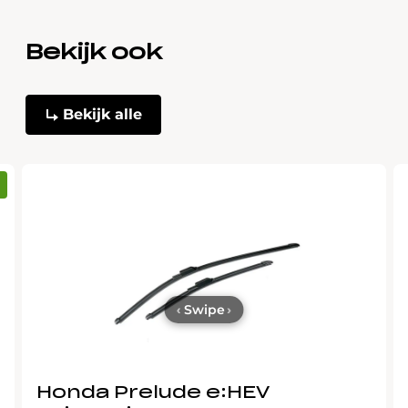
Bekijk ook
Bekijk alle
‹
Swipe
›
Honda Prelude e:HEV