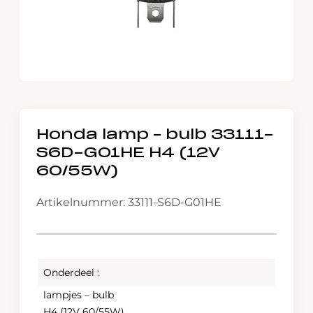
Honda lamp – bulb 33111-
S6D-G01HE H4 (12V
60/55W)
Artikelnummer: 33111-S6D-G01HE
Onderdeel :
lampjes – bulb
H4 (12V 60/55W)