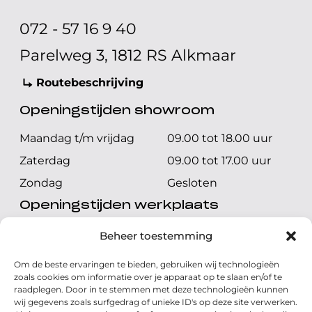
072 - 57 16 9 40
Parelweg 3, 1812 RS Alkmaar
Routebeschrijving
Openingstijden showroom
Maandag t/m vrijdag
09.00 tot 18.00 uur
Zaterdag
09.00 tot 17.00 uur
Zondag
Gesloten
Openingstijden werkplaats
Maandag t/m vrijdag
08.00 tot 17.00 uur
Beheer toestemming
Zaterdag
08.00 tot 17.00 uur
Om de beste ervaringen te bieden, gebruiken wij technologieën
Zondag
Gesloten
zoals cookies om informatie over je apparaat op te slaan en/of te
raadplegen. Door in te stemmen met deze technologieën kunnen
wij gegevens zoals surfgedrag of unieke ID's op deze site verwerken.