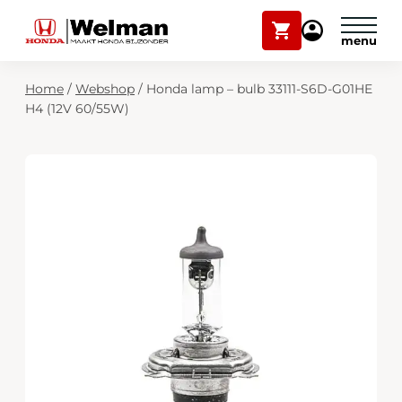
Winkelwagen
Mijn
Honda
Welman
Zoekfunctie
Home
/
Webshop
/
Honda lamp – bulb 33111-S6D-G01HE
Modellen
H4 (12V 60/55W)
Voorraad
Plan onderhoud
Onderhoud en service
Mijn Honda Welman
Over ons
Webshop
Contact