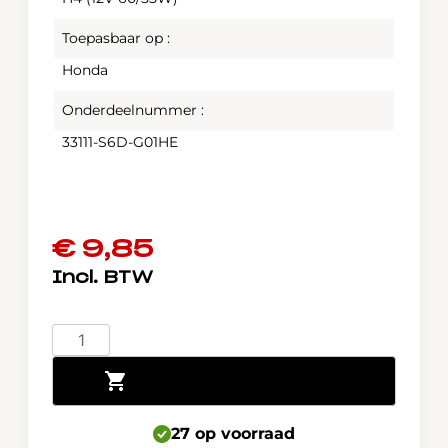
Toepasbaar op :
Honda
Onderdeelnummer :
33111-S6D-G01HE
€
9,85
Honda
lamp
Toevoegen aan winkelwagen
-
bulb
33111-
27 op voorraad