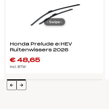
‹
Swipe
›
Honda Prelude e:HEV
Ruitenwissers 2026
€
48,65
Incl. BTW
next
prev