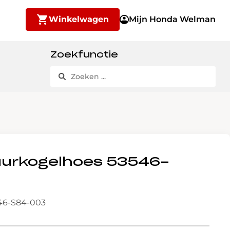
Winkelwagen
Mijn Honda Welman
Zoekfunctie
uurkogelhoes 53546-
46-S84-003