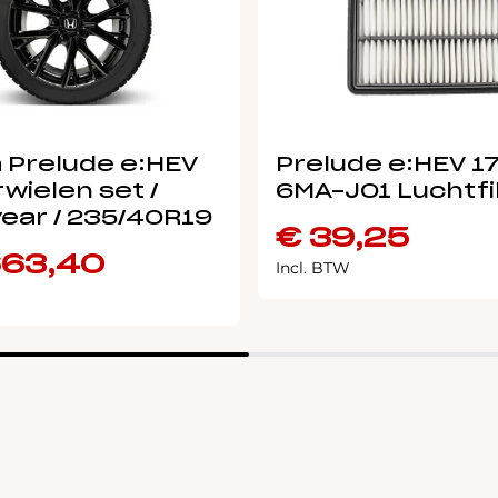
 Prelude e:HEV
Prelude e:HEV 1
wielen set /
6MA-J01 Luchtfi
ear / 235/40R19
€
39,25
663,40
Incl. BTW