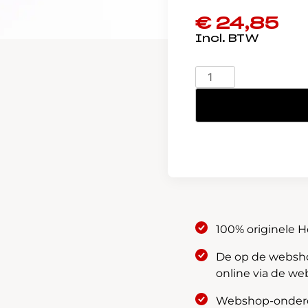
€
24,85
Honda
Stuurkogelhoes
53546-
S84-
003
aantal
100% originele 
De op de webshop
online via de we
Webshop-onderde