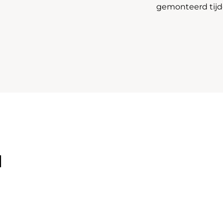
gemonteerd tijde
l