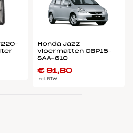
7220-
Honda Jazz
lter
vloermatten 08P15-
SAA-610
€
91,80
Incl. BTW