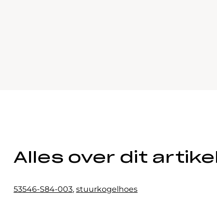
Alles over dit artike
53546-S84-003
,
stuurkogelhoes