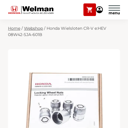
Winkelwagen
Mijn
Honda
Welman
Zoekfunctie
Home
/
Webshop
/
Honda Wielsloten CR-V e:HEV
Modellen
08W42-SJA-601B
Voorraad
Plan onderhoud
Onderhoud en service
Mijn Honda Welman
Over ons
Webshop
Contact