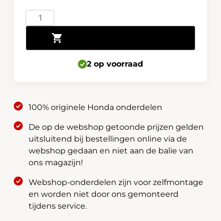
Honda
Wielsloten
Toevoegen aan winkelwagen
CR-
V
e:HEV
2 op voorraad
08W42-
SJA-
601B
100% originele Honda onderdelen
aantal
De op de webshop getoonde prijzen gelden
uitsluitend bij bestellingen online via de
webshop gedaan en niet aan de balie van
ons magazijn!
Webshop-onderdelen zijn voor zelfmontage
en worden niet door ons gemonteerd
tijdens service.