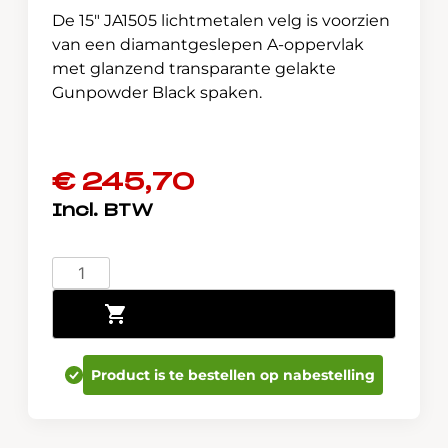
De 15″ JA1505 lichtmetalen velg is voorzien
van een diamantgeslepen A-oppervlak
met glanzend transparante gelakte
Gunpowder Black spaken.
€
245,70
Jazz
&
Toevoegen aan winkelwagen
Crosstar
e:HEV
lichtmetalen
Product is te bestellen op nabestelling
velg
08W15-
TZA-