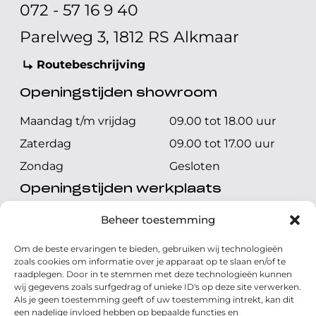
072 - 57 16 9 40
Parelweg 3, 1812 RS Alkmaar
Routebeschrijving
Openingstijden showroom
Maandag t/m vrijdag
09.00 tot 18.00 uur
Zaterdag
09.00 tot 17.00 uur
Zondag
Gesloten
Openingstijden werkplaats
Maandag t/m vrijdag
08.00 tot 17.00 uur
Beheer toestemming
Zaterdag
08.00 tot 17.00 uur
Om de beste ervaringen te bieden, gebruiken wij technologieën
Zondag
Gesloten
zoals cookies om informatie over je apparaat op te slaan en/of te
raadplegen. Door in te stemmen met deze technologieën kunnen
wij gegevens zoals surfgedrag of unieke ID's op deze site verwerken.
Volg ons
Als je geen toestemming geeft of uw toestemming intrekt, kan dit
een nadelige invloed hebben op bepaalde functies en