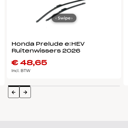
‹
Swipe
›
Honda Prelude e:HEV
Ruitenwissers 2026
€
48,65
Incl. BTW
next
prev