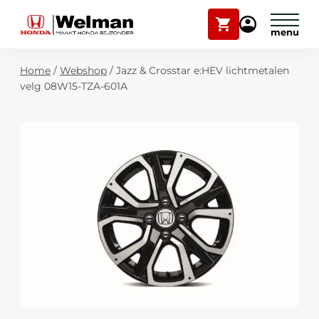
Winkelwagen
Mijn
Honda
Welman
Zoekfunctie
Home
/
Webshop
/
Jazz & Crosstar e:HEV lichtmetalen
Modellen
velg 08W15-TZA-601A
Voorraad
Plan onderhoud
Onderhoud en service
Mijn Honda Welman
Over ons
Webshop
Contact