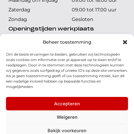
Maandag t/m vrijdag
09.00 tot 18.00 uur
Zaterdag
09.00 tot 17.00 uur
Zondag
Gesloten
Openingstijden werkplaats
Maandag t/m vrijdag
08.00 tot 17.00 uur
Beheer toestemming
Zaterdag
08.00 tot 17.00 uur
Om de beste ervaringen te bieden, gebruiken wij technologieën
Zondag
Gesloten
zoals cookies om informatie over je apparaat op te slaan en/of te
raadplegen. Door in te stemmen met deze technologieën kunnen
wij gegevens zoals surfgedrag of unieke ID's op deze site verwerken.
Volg ons
Als je geen toestemming geeft of uw toestemming intrekt, kan dit
een nadelige invloed hebben op bepaalde functies en
mogelijkheden.
Accepteren
© 2026 - Honda Welman
Privacy Statement
Weigeren
- Dé Honda Dealer van Nederland
Bekijk voorkeuren