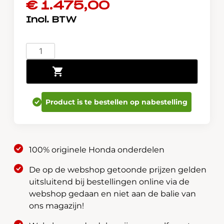
€
1.475,00
Honda
Jazz
Toevoegen aan winkelwagen
Crosstar
e:HEV
Winterwielen
Product is te bestellen op nabestelling
set
/
Hankook
185/60R16
100% originele Honda onderdelen
aantal
De op de webshop getoonde prijzen gelden
uitsluitend bij bestellingen online via de
webshop gedaan en niet aan de balie van
ons magazijn!