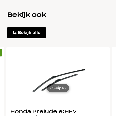
Bekijk ook
Bekijk alle
‹
Swipe
›
Honda Prelude e:HEV