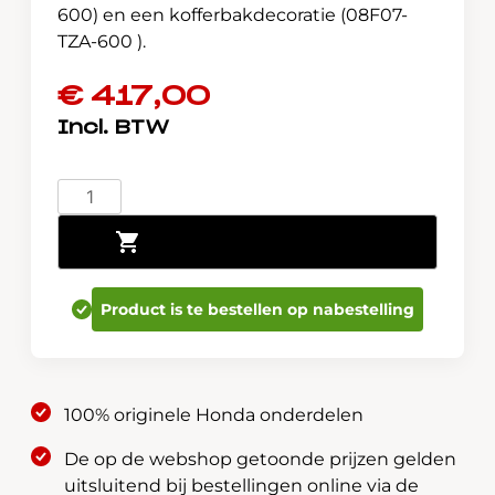
600) en een kofferbakdecoratie (08F07-
TZA-600 ).
€
417,00
Jazz
e:HEV
Toevoegen aan winkelwagen
Cargo
Pack
08E0P-
Product is te bestellen op nabestelling
TZA-
CARG
aantal
100% originele Honda onderdelen
De op de webshop getoonde prijzen gelden
uitsluitend bij bestellingen online via de