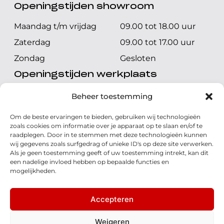
Openingstijden showroom
Maandag t/m vrijdag
09.00 tot 18.00 uur
Zaterdag
09.00 tot 17.00 uur
Zondag
Gesloten
Openingstijden werkplaats
Maandag t/m vrijdag
08.00 tot 17.00 uur
Beheer toestemming
Zaterdag
08.00 tot 17.00 uur
Om de beste ervaringen te bieden, gebruiken wij technologieën
Zondag
Gesloten
zoals cookies om informatie over je apparaat op te slaan en/of te
raadplegen. Door in te stemmen met deze technologieën kunnen
wij gegevens zoals surfgedrag of unieke ID's op deze site verwerken.
Volg ons
Als je geen toestemming geeft of uw toestemming intrekt, kan dit
een nadelige invloed hebben op bepaalde functies en
mogelijkheden.
Accepteren
© 2026 - Honda Welman
Privacy Statement
Weigeren