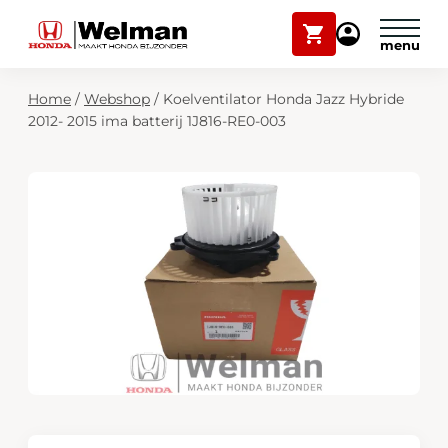
Winkelwagen
Mijn
Honda
Welman
Zoekfunctie
Home
/
Webshop
/
Koelventilator Honda Jazz Hybride
Modellen
2012- 2015 ima batterij 1J816-RE0-003
Voorraad
Plan onderhoud
Onderhoud en service
Mijn Honda Welman
Over ons
Webshop
Contact