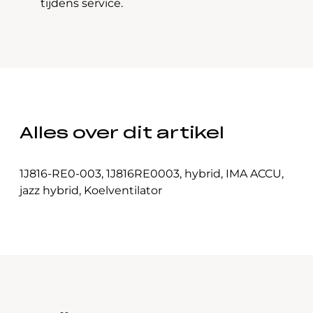
tijdens service.
Alles over dit artikel
1J816-RE0-003
,
1J816RE0003
,
hybrid
,
IMA ACCU
,
jazz hybrid
,
Koelventilator