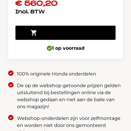
€
560,20
Koelventilator
Toevoegen aan winkelwagen
Honda
Jazz
1 op voorraad
Hybride
2012-
2015
ima
100% originele Honda onderdelen
batterij
1J816-
De op de webshop getoonde prijzen gelden
RE0-
uitsluitend bij bestellingen online via de
003
webshop gedaan en niet aan de balie van
aantal
ons magazijn!
Webshop-onderdelen zijn voor zelfmontage
en worden niet door ons gemonteerd