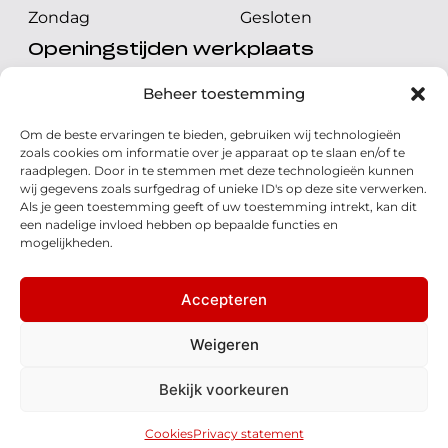
Zondag
Gesloten
Openingstijden werkplaats
Maandag t/m vrijdag
08.00 tot 17.00 uur
Beheer toestemming
Zaterdag
08.00 tot 17.00 uur
Om de beste ervaringen te bieden, gebruiken wij technologieën
Zondag
Gesloten
zoals cookies om informatie over je apparaat op te slaan en/of te
raadplegen. Door in te stemmen met deze technologieën kunnen
wij gegevens zoals surfgedrag of unieke ID's op deze site verwerken.
Volg ons
Als je geen toestemming geeft of uw toestemming intrekt, kan dit
een nadelige invloed hebben op bepaalde functies en
mogelijkheden.
Accepteren
© 2026 - Honda Welman
Privacy Statement
Weigeren
- Dé Honda Dealer van Nederland
Bekijk voorkeuren
Disclaimer
Cookies
Algemene voorwaarden
Realisatie: QStylez
Cookies
Privacy statement