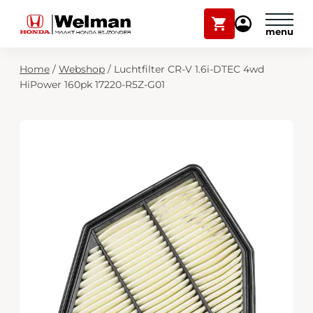
Winkelwagen
Mijn
Honda
Welman
Zoekfunctie
Home
/
Webshop
/
Luchtfilter CR-V 1.6i-DTEC 4wd
Modellen
HiPower 160pk 17220-R5Z-G01
Voorraad
Plan onderhoud
Onderhoud en service
Mijn Honda Welman
Over ons
Webshop
Contact