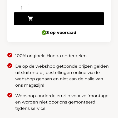
Luchtfilter
CR-
Toevoegen aan winkelwagen
V
1.6i-
DTEC
3 op voorraad
4wd
HiPower
160pk
100% originele Honda onderdelen
17220-
R5Z-
De op de webshop getoonde prijzen gelden
G01
uitsluitend bij bestellingen online via de
aantal
webshop gedaan en niet aan de balie van
ons magazijn!
Webshop-onderdelen zijn voor zelfmontage
en worden niet door ons gemonteerd
tijdens service.