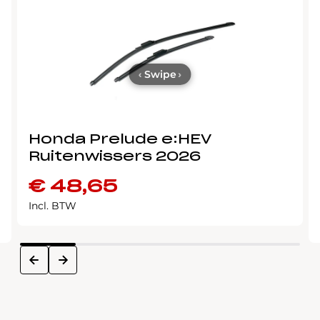
‹
Swipe
›
Honda Prelude e:HEV
Ruitenwissers 2026
€
48,65
Incl. BTW
next
prev