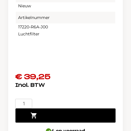
Nieuw
Artikelnummer
17220-R6A-J00
Luchtfilter
€
39,25
Luchtfilter
Honda
Toevoegen aan winkelwagen
CRV
17220-
R6A-
4 op voorraad