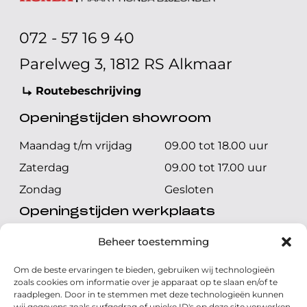
072 - 57 16 9 40
Parelweg 3, 1812 RS Alkmaar
Routebeschrijving
Openingstijden showroom
Maandag t/m vrijdag
09.00 tot 18.00 uur
Zaterdag
09.00 tot 17.00 uur
Zondag
Gesloten
Openingstijden werkplaats
Maandag t/m vrijdag
08.00 tot 17.00 uur
Beheer toestemming
Zaterdag
08.00 tot 17.00 uur
Om de beste ervaringen te bieden, gebruiken wij technologieën
Zondag
Gesloten
zoals cookies om informatie over je apparaat op te slaan en/of te
raadplegen. Door in te stemmen met deze technologieën kunnen
wij gegevens zoals surfgedrag of unieke ID's op deze site verwerken.