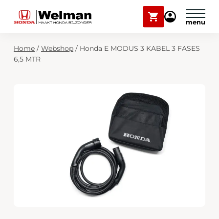
Winkelwagen
Mijn
Honda
Welman
Zoekfunctie
Home
/
Webshop
/
Honda E MODUS 3 KABEL 3 FASES
Modellen
6,5 MTR
Voorraad
Plan onderhoud
Onderhoud en service
Mijn Honda Welman
Over ons
Webshop
Contact