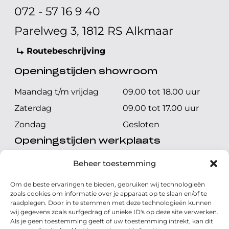
072 - 57 16 9 40
Parelweg 3, 1812 RS Alkmaar
Routebeschrijving
Openingstijden showroom
Maandag t/m vrijdag
09.00 tot 18.00 uur
Zaterdag
09.00 tot 17.00 uur
Zondag
Gesloten
Openingstijden werkplaats
Maandag t/m vrijdag
08.00 tot 17.00 uur
Beheer toestemming
Zaterdag
08.00 tot 17.00 uur
Om de beste ervaringen te bieden, gebruiken wij technologieën
Zondag
Gesloten
zoals cookies om informatie over je apparaat op te slaan en/of te
raadplegen. Door in te stemmen met deze technologieën kunnen
wij gegevens zoals surfgedrag of unieke ID's op deze site verwerken.
Volg ons
Als je geen toestemming geeft of uw toestemming intrekt, kan dit