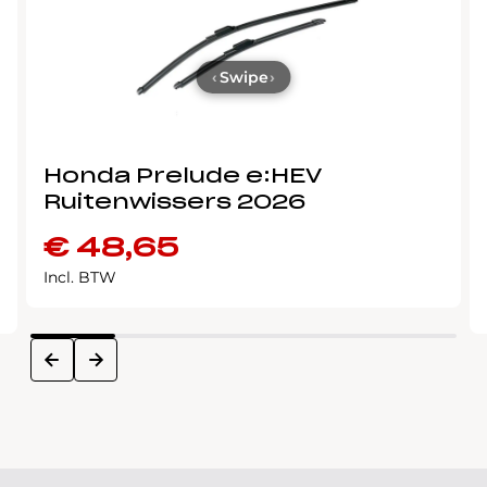
‹
Swipe
›
Honda Prelude e:HEV
Ruitenwissers 2026
€
48,65
Incl. BTW
next
prev