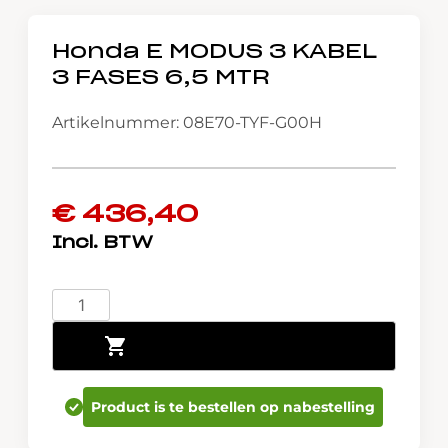
Honda E MODUS 3 KABEL
3 FASES 6,5 MTR
Artikelnummer: 08E70-TYF-G00H
€
436,40
Honda
E
Toevoegen aan winkelwagen
MODUS
3
KABEL
Product is te bestellen op nabestelling
3
FASES