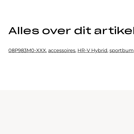
Alles over dit artike
08P983M0-XXX
,
accessoires
,
HR-V Hybrid
,
sportbum