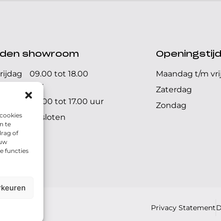
ijden showroom
Openingstij
rijdag
09.00 tot 18.00
Maandag t/m vri
uur
Zaterdag
09.00 tot 17.00 uur
Zondag
 cookies
Gesloten
n te
rag of
 uw
e functies
rkeuren
Privacy Statement
D