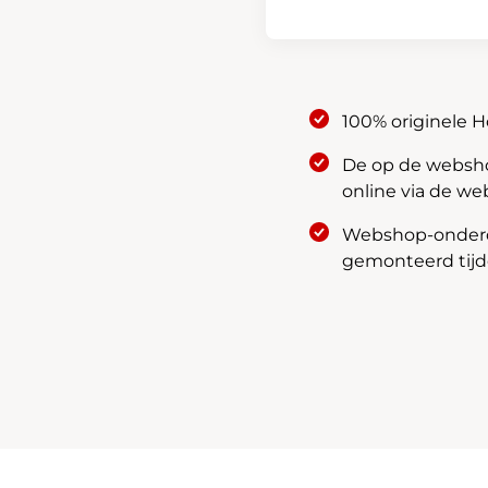
3M0-
XXX
aantal
100% originele 
De op de webshop
online via de we
Webshop-onderde
gemonteerd tijde