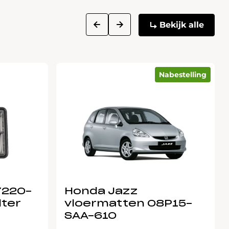
next
prev
Bekijk alle
Nabestelling
7220-
Honda Jazz
lter
vloermatten 08P15-
SAA-610