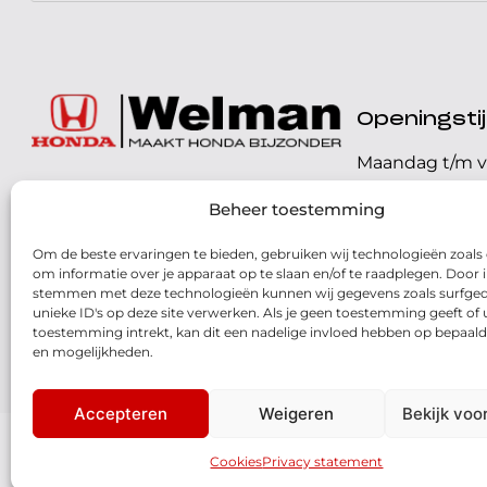
Openingst
Maandag t/m v
072 - 57 16 9 40
Beheer toestemming
Zaterdag
Parelweg 3, 1812 RS
Om de beste ervaringen te bieden, gebruiken wij technologieën zoals
Zondag
Alkmaar
om informatie over je apparaat op te slaan en/of te raadplegen. Door i
stemmen met deze technologieën kunnen wij gegevens zoals surfged
Routebeschrijving
unieke ID's op deze site verwerken. Als je geen toestemming geeft of
toestemming intrekt, kan dit een nadelige invloed hebben op bepaald
en mogelijkheden.
Accepteren
Weigeren
Bekijk voo
© 2026 - Honda Welman
- Dé Honda Dealer van Nederland
Cookies
Privacy statement