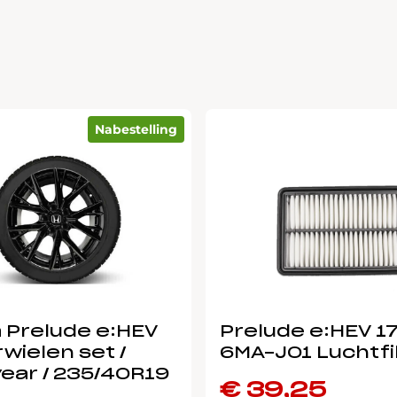
Nabestelling
 Prelude e:HEV
Prelude e:HEV 1
wielen set /
6MA-J01 Luchtfi
ear / 235/40R19
€
39,25