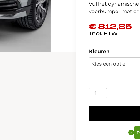
Vul het dynamische 
voorbumper met ch
€
812,85
Kleuren
Honda
HR-
V
e:HEV
SPORTBUMPER
VOOR
P
08P98-