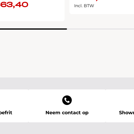
663,40
Incl. BTW
efrit
Neem contact op
Showr