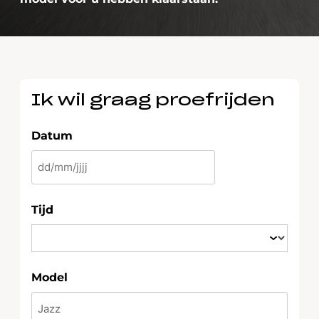
Ik wil graag proefrijden
Datum
DD
slash
MM
Tijd
slash
JJJJ
Model