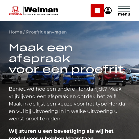
Plan
Mijn
onderhoud
Honda
Welman
Home
/
Proefrit aanvragen
Modellen
Maak een
Voorraad
Plan onderhoud
afspraak
Onderhoud en service
voor een proefrit
Mijn Honda Welman
Over ons
Benieuwd hoe een andere Honda rijdt? Maak
vrijblijvend een afspraak en ontdek het zelf!
Webshop
Maak in de lijst een keuze voor het type Honda
en vul bij uitvoering in in welke uitvoering u
Contact
wenst proef te rijden.
Wij sturen u een bevestiging als wij het
model voor u hebben klaarstaan.