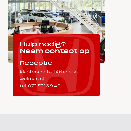
Hulp nodig?
Neem contact op
Receptie
klantencontact@honda-
welman.nl
tel: 072 57 16 9 40