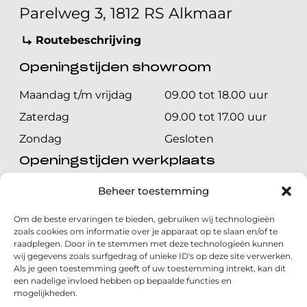
Parelweg 3, 1812 RS Alkmaar
Routebeschrijving
Openingstijden showroom
Maandag t/m vrijdag
09.00 tot 18.00 uur
Zaterdag
09.00 tot 17.00 uur
Zondag
Gesloten
Openingstijden werkplaats
Maandag t/m vrijdag
08.00 tot 17.00 uur
Beheer toestemming
Zaterdag
08.00 tot 17.00 uur
Om de beste ervaringen te bieden, gebruiken wij technologieën
Zondag
Gesloten
zoals cookies om informatie over je apparaat op te slaan en/of te
raadplegen. Door in te stemmen met deze technologieën kunnen
wij gegevens zoals surfgedrag of unieke ID's op deze site verwerken.
Volg ons
Als je geen toestemming geeft of uw toestemming intrekt, kan dit
een nadelige invloed hebben op bepaalde functies en
mogelijkheden.