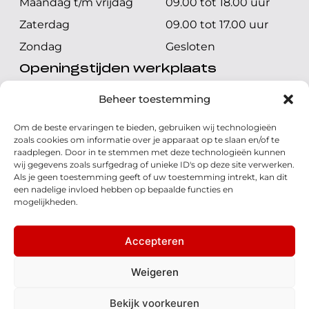
Maandag t/m vrijdag
09.00 tot 18.00 uur
Zaterdag
09.00 tot 17.00 uur
Zondag
Gesloten
Openingstijden werkplaats
Maandag t/m vrijdag
08.00 tot 17.00 uur
Beheer toestemming
Zaterdag
08.00 tot 17.00 uur
Om de beste ervaringen te bieden, gebruiken wij technologieën
Zondag
Gesloten
zoals cookies om informatie over je apparaat op te slaan en/of te
raadplegen. Door in te stemmen met deze technologieën kunnen
wij gegevens zoals surfgedrag of unieke ID's op deze site verwerken.
Volg ons
Als je geen toestemming geeft of uw toestemming intrekt, kan dit
een nadelige invloed hebben op bepaalde functies en
mogelijkheden.
Accepteren
© 2026 - Honda Welman
Privacy Statement
Weigeren
- Dé Honda Dealer van Nederland
Bekijk voorkeuren
WhatsApp