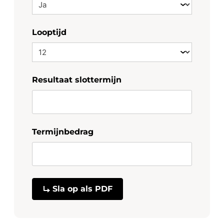
vaste en scherpe prijscondities, deze HR-V
Advance Style wordt met de resterende
fabrieksgarantie geleverd. Uniek; informeer ook
Looptijd
naar de mogelijkheden van Honda&Selectie,
waarbij u zorgeloos geniet van 48 maanden
volledige Honda garantie, gratis haal en
brengservice bij onderhoud en/of reparatie en 48
Resultaat slottermijn
maanden gratis Honda Assistance.
Termijnbedrag