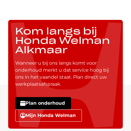
Kom langs bij
Honda Welman
Alkmaar
Wanneer u bij ons langs komt voor
onderhoud merkt u dat service hoog bij
ons in het vaandel staat. Plan direct uw
werkplaatsafspraak.
Plan onderhoud
Mijn Honda Welman