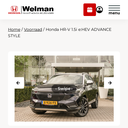
Plan
Mijn
onderhoud
Honda
Welman
Home
/
Voorraad
/
Honda HR-V 1.5i e:HEV ADVANCE
Modellen
STYLE
Voorraad
Plan onderhoud
Onderhoud en service
Mijn Honda Welman
Over ons
‹
Swipe
›
Webshop
Contact