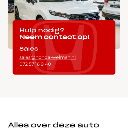
Hulp nodig?
Neem contact op!
Sales
sales@honda-welman.nl
072 57 16 9 40
Alles over deze auto