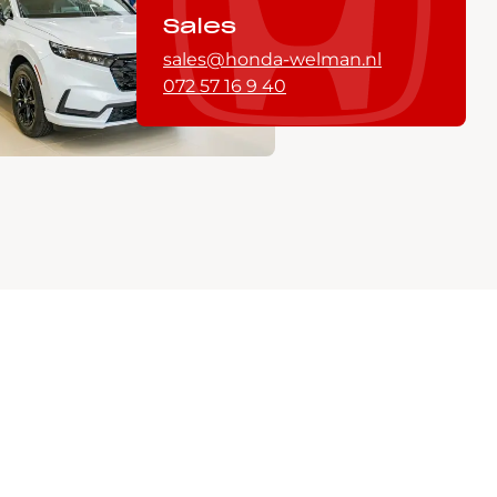
Sales
sales@honda-welman.nl
072 57 16 9 40