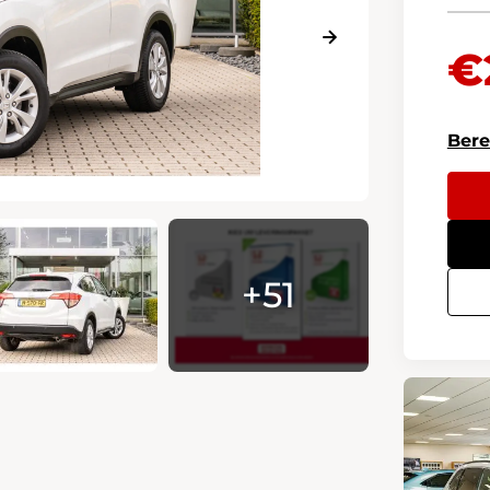
€
Bere
+51