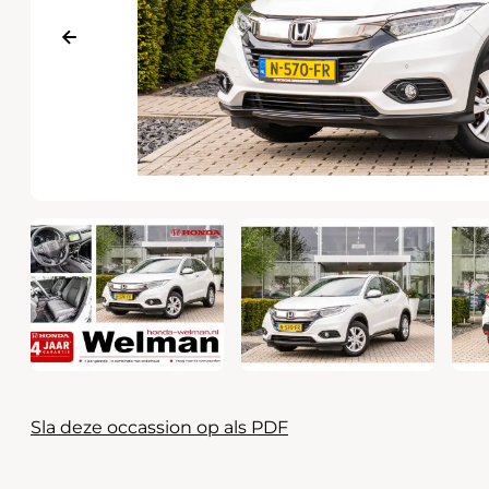
Waarschuwings­lampjes
Service
Pechhulp
Bandenspannings­lampje brandt
Poetsen en reinigen
Haal en breng service
WLTP-testmethode
Laadpaal plaatsen
Zomercheck
Sla deze occassion op als PDF