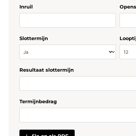
Inruil
Openst
Slottermijn
Loopti
Resultaat slottermijn
Termijnbedrag