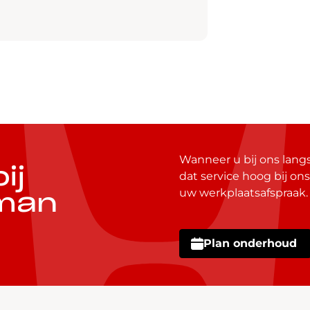
Wanneer u bij ons lan
ij
dat service hoog bij ons
uw werkplaatsafspraak.
man
Plan onderhoud