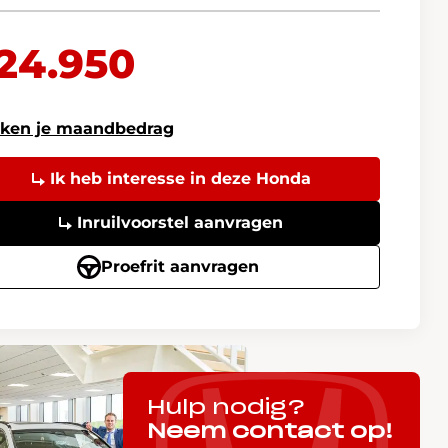
24.950
ken je maandbedrag
Ik heb interesse in deze Honda
Inruilvoorstel aanvragen
Proefrit aanvragen
Hulp nodig?
Neem contact op!