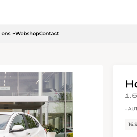
 ons
Webshop
Contact
id
id
H
1.
- AU
16.