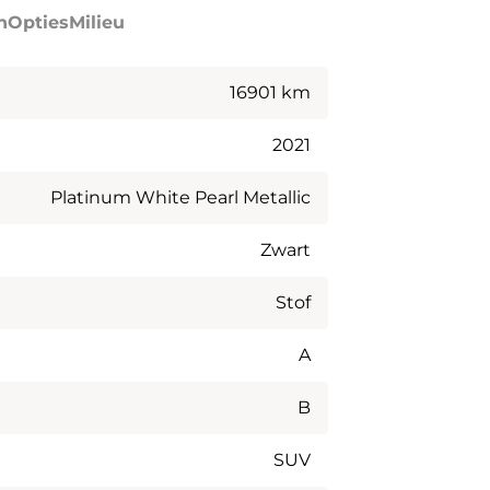
h
Opties
Milieu
16901 km
2021
Platinum White Pearl Metallic
Zwart
Stof
A
B
SUV