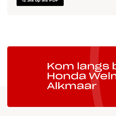
Kom langs b
Honda Wel
Alkmaar