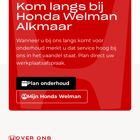
Kom langs bij
Honda Welman
Alkmaar
Wanneer u bij ons langs komt voor
onderhoud merkt u dat service hoog bij
ons in het vaandel staat. Plan direct uw
werkplaatsafspraak.
Plan onderhoud
Mijn Honda Welman
OVER ONS