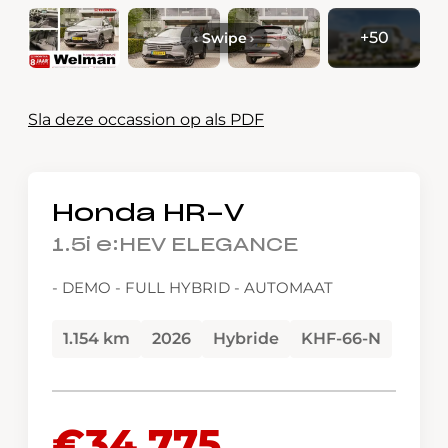
+50
‹
Swipe
›
Sla deze occassion op als PDF
Honda HR-V
1.5i e:HEV ELEGANCE
- DEMO - FULL HYBRID - AUTOMAAT
1.154 km
2026
Hybride
KHF-66-N
€34.775