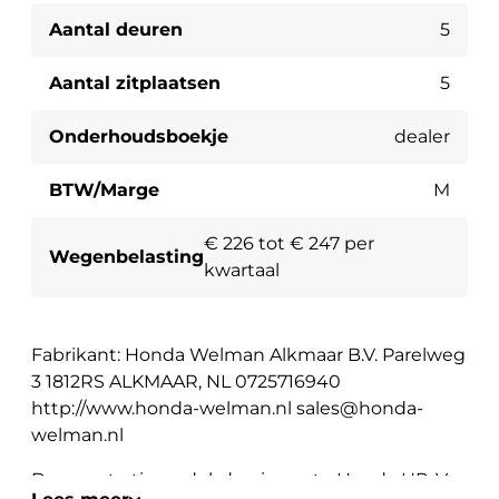
Aantal deuren
5
Aantal zitplaatsen
5
Onderhoudsboekje
dealer
BTW/Marge
M
€ 226 tot € 247 per
Wegenbelasting
kwartaal
Fabrikant: Honda Welman Alkmaar B.V. Parelweg
3 1812RS ALKMAAR, NL 0725716940
http://www.honda-welman.nl sales@honda-
welman.nl
Demonstratiemodel: de nieuwste Honda HR-V