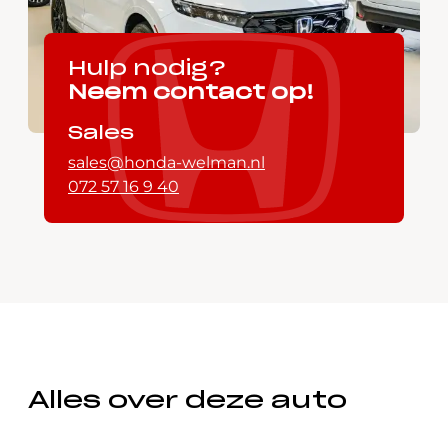
Hulp nodig?
Neem contact op!
Sales
sales@honda-welman.nl
072 57 16 9 40
Alles over deze auto