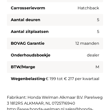
Carrosserievorm
Hatchback
Aantal deuren
5
Aantal zitplaatsen
5
BOVAG Garantie
12 maanden
Onderhoudsboekje
dealer
BTW/Marge
M
Wegenbelasting
€ 199 tot € 217 per kwartaal
Fabrikant: Honda Welman Alkmaar B.V. Parelweg
3 1812RS ALKMAAR, NL 0725716940
http://www.honda-welman.nl sales@honda-