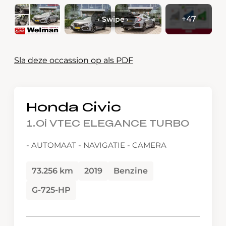
+47
‹
Swipe
›
Sla deze occassion op als PDF
Honda Civic
1.0i VTEC ELEGANCE TURBO
- AUTOMAAT - NAVIGATIE - CAMERA
73.256 km
2019
Benzine
G-725-HP