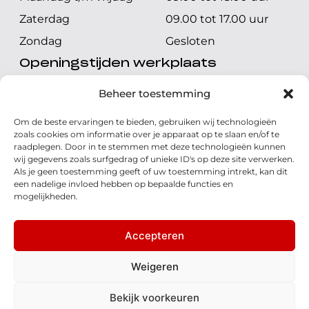
Zaterdag
09.00 tot 17.00 uur
Zondag
Gesloten
Openingstijden werkplaats
Maandag t/m vrijdag
08.00 tot 17.00 uur
Beheer toestemming
Zaterdag
08.00 tot 17.00 uur
Om de beste ervaringen te bieden, gebruiken wij technologieën
Zondag
Gesloten
zoals cookies om informatie over je apparaat op te slaan en/of te
raadplegen. Door in te stemmen met deze technologieën kunnen
wij gegevens zoals surfgedrag of unieke ID's op deze site verwerken.
Volg ons
Als je geen toestemming geeft of uw toestemming intrekt, kan dit
een nadelige invloed hebben op bepaalde functies en
mogelijkheden.
Accepteren
© 2026 - Honda Welman
Privacy Statement
Weigeren
- Dé Honda Dealer van Nederland
Bekijk voorkeuren
WhatsApp
Disclaimer
Cookies
Algemene voorwaarden