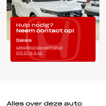
Hulp nodig?
Neem contact op!
Sales
sales@honda-welman.nl
072 57 16 9 40
Alles over deze auto