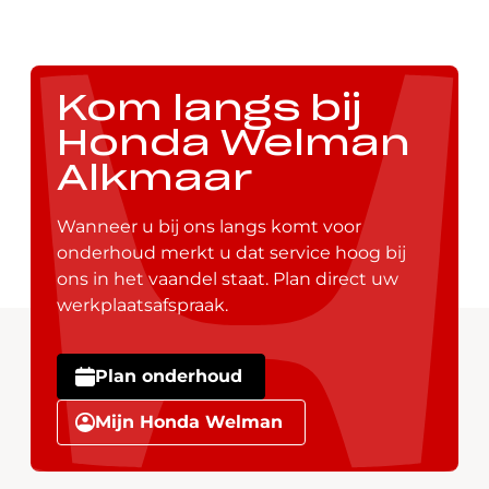
Kom langs bij
Honda Welman
Alkmaar
Wanneer u bij ons langs komt voor
onderhoud merkt u dat service hoog bij
ons in het vaandel staat. Plan direct uw
werkplaatsafspraak.
Plan onderhoud
Mijn Honda Welman