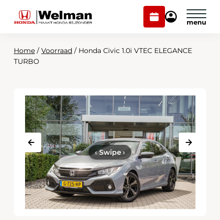
Plan
Mijn
onderhoud
Honda
Welman
Home
/
Voorraad
/
Honda Civic 1.0i VTEC ELEGANCE
Modellen
TURBO
Voorraad
Plan onderhoud
Onderhoud en service
Mijn Honda Welman
Over ons
‹
Swipe
›
Webshop
Contact