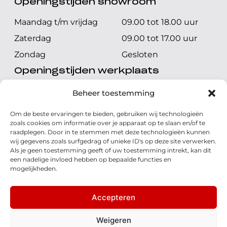
Openingstijden showroom
Maandag t/m vrijdag
09.00 tot 18.00 uur
Zaterdag
09.00 tot 17.00 uur
Zondag
Gesloten
Openingstijden werkplaats
Maandag t/m vrijdag
08.00 tot 17.00 uur
Beheer toestemming
Zaterdag
08.00 tot 17.00 uur
Om de beste ervaringen te bieden, gebruiken wij technologieën
Zondag
Gesloten
zoals cookies om informatie over je apparaat op te slaan en/of te
raadplegen. Door in te stemmen met deze technologieën kunnen
wij gegevens zoals surfgedrag of unieke ID's op deze site verwerken.
Volg ons
Als je geen toestemming geeft of uw toestemming intrekt, kan dit
een nadelige invloed hebben op bepaalde functies en
mogelijkheden.
Accepteren
© 2026 - Honda Welman
Privacy Statement
Weigeren