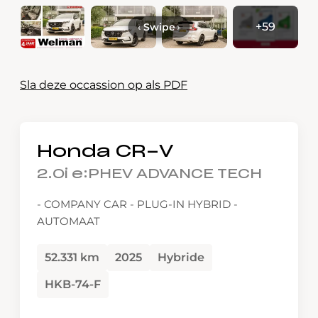
+59
‹
Swipe
›
Sla deze occassion op als PDF
Honda CR-V
2.0i e:PHEV ADVANCE TECH
- COMPANY CAR - PLUG-IN HYBRID -
AUTOMAAT
52.331 km
2025
Hybride
HKB-74-F