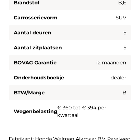
Brandstof
B,E
Carrosserievorm
SUV
Aantal deuren
5
Aantal zitplaatsen
5
BOVAG Garantie
12 maanden
Onderhoudsboekje
dealer
BTW/Marge
B
€ 360 tot € 394 per
Wegenbelasting
kwartaal
Fabrikant: Honda Welman Alkmaar B.V. Parelweg