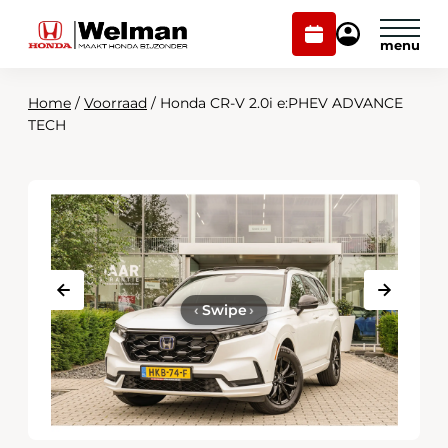
Plan
Mijn
onderhoud
Honda
Welman
Home
/
Voorraad
/
Honda CR-V 2.0i e:PHEV ADVANCE
Modellen
TECH
Voorraad
Plan onderhoud
Onderhoud en service
Mijn Honda Welman
Over ons
‹
Swipe
›
Webshop
Contact