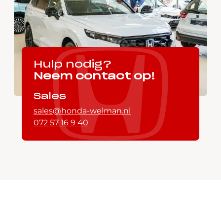
Hulp nodig?
Neem contact op!
Sales
sales@honda-welman.nl
072 57 16 9 40