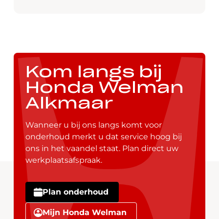
toelating), zodat u jarenlang zorgeloos kunt
genieten van uw nieuwe Honda.
Kom langs bij
Honda Welman
Alkmaar
Wanneer u bij ons langs komt voor
onderhoud merkt u dat service hoog bij
ons in het vaandel staat. Plan direct uw
werkplaatsafspraak.
Plan onderhoud
Mijn Honda Welman