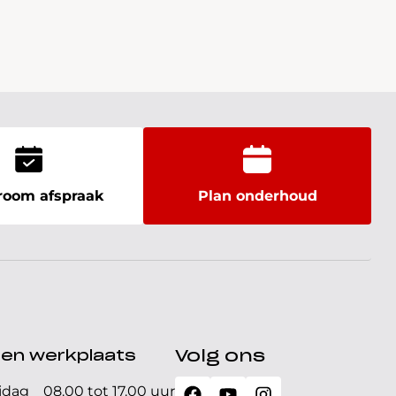
oom afspraak
Plan onderhoud
den werkplaats
Volg ons
jdag
08.00 tot 17.00 uur