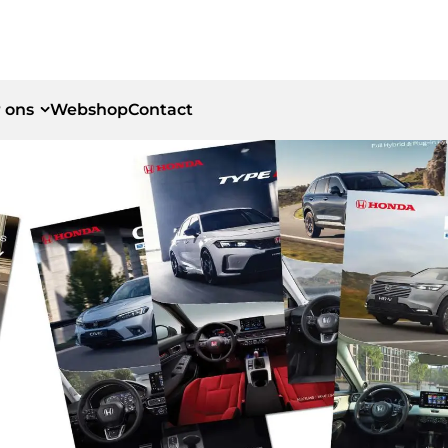
 ons
Webshop
Contact
id
id