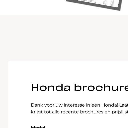
Waarschuwings­lampjes
Service
Pechhulp
Bandenspannings­lampje brandt
Poetsen en reinigen
Haal en breng service
WLTP-testmethode
Laadpaal plaatsen
Honda brochures
Zomercheck
Dank voor uw interesse in een Honda! Laa
krijgt tot alle recente brochures en prijslijs
Model