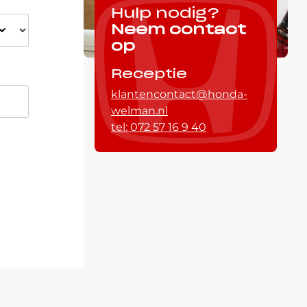
Hulp nodig?
Neem contact
op
Receptie
klantencontact@honda-
welman.nl
tel: 072 57 16 9 40