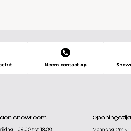
efrit
Neem contact op
Showr
ijden showroom
Openingstij
rijdag
09.00 tot 18.00
Maandag t/m vri