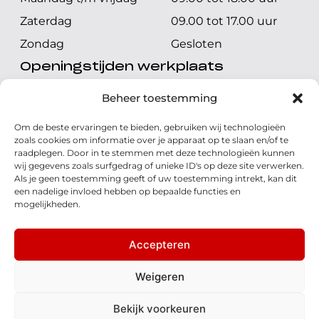
Zaterdag
09.00 tot 17.00 uur
Zondag
Gesloten
Openingstijden werkplaats
Maandag t/m vrijdag
08.00 tot 17.00 uur
Beheer toestemming
Zaterdag
08.00 tot 17.00 uur
Om de beste ervaringen te bieden, gebruiken wij technologieën
Zondag
Gesloten
zoals cookies om informatie over je apparaat op te slaan en/of te
raadplegen. Door in te stemmen met deze technologieën kunnen
wij gegevens zoals surfgedrag of unieke ID's op deze site verwerken.
Volg ons
Als je geen toestemming geeft of uw toestemming intrekt, kan dit
een nadelige invloed hebben op bepaalde functies en
mogelijkheden.
Accepteren
© 2026 - Honda Welman
Privacy Statement
Weigeren
- Dé Honda Dealer van Nederland
Bekijk voorkeuren
Disclaimer
Cookies
Algemene voorwaarden