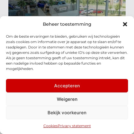
Beheer toestemming
Vraag een
Om de beste ervaringen te bieden, gebruiken wij technologieën
offerte aan
zoals cookies om informatie over je apparaat op te slaan en/of te
raadplegen. Door in te stemmen met deze technologieën kunnen
wij gegevens zoals surfgedrag of unieke ID's op deze site verwerken.
Direct offerte aanvragen
Als je geen toestemming geeft of uw toestemming intrekt, kan dit
een nadelige invloed hebben op bepaalde functies en
mogelijkheden.
Accepteren
Bekijk ons volledige aanbod
Weigeren
Maak een proefrit
Bekijk voorkeuren
Neem contact op
Cookies
Privacy statement