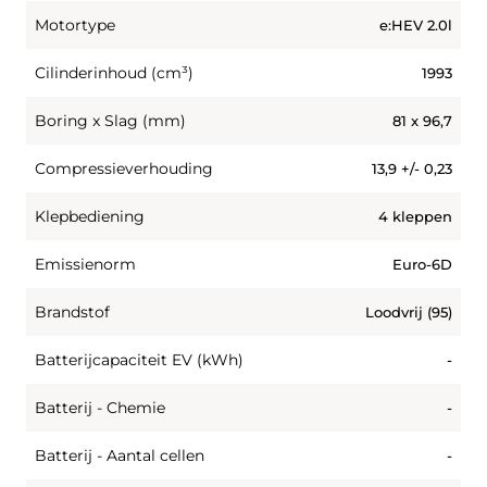
Motortype
e:HEV 2.0l
Cilinderinhoud (cm³)
1993
Boring x Slag (mm)
81 x 96,7
Compressieverhouding
13,9 +/- 0,23
Klepbediening
4 kleppen
Emissienorm
Euro-6D
Brandstof
Loodvrij (95)
Batterijcapaciteit EV (kWh)
-
Batterij - Chemie
-
Batterij - Aantal cellen
-