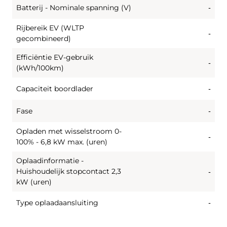
Batterij - Nominale spanning (V)
-
Rijbereik EV (WLTP
-
gecombineerd)
Efficiëntie EV-gebruik
-
(kWh/100km)
Capaciteit boordlader
-
Fase
-
Opladen met wisselstroom 0-
-
100% - 6,8 kW max. (uren)
Oplaadinformatie -
Huishoudelijk stopcontact 2,3
-
kW (uren)
Type oplaadaansluiting
-