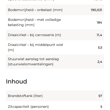
Bodemvrijheid – onbelast (mm)
190,021
Bodemvrijheid – met volledige
184
belasting (mm)
Draaicirkel – bij carrosserie (m)
11,4
Draaicirkel – bij middelpunt wiel
5,5
(m)
Stuurwiel aanslag tot aanslag
2,4
(stuurwielomwentelingen)
Inhoud
Brandstoftank (liter)
57
Zitcapaciteit (personen)
5