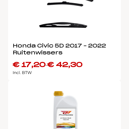
Honda Civic 5D 2017 – 2022
Ruitenwissers
€
17,20
€
42,30
-
Prijsklasse:
Incl. BTW
€ 17,20
tot
€ 42,30