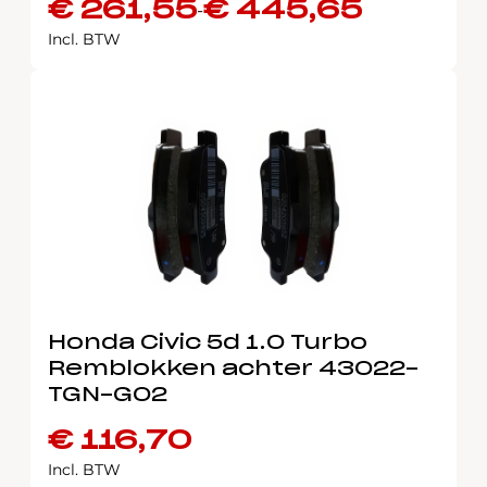
€
261,55
€
445,65
-
Prijsklasse:
Incl. BTW
€ 261,55
tot
€ 445,65
Honda Civic 5d 1.0 Turbo
Remblokken achter 43022-
TGN-G02
€
116,70
Incl. BTW