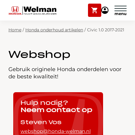
Winkelwagen
Mijn
Honda
Welman
Zoekfunctie
Home
/
Honda onderhoud artikelen
/
Civic 1.0 2017-2021
Modellen
Voorraad
Plan onderhoud
Webshop
Onderhoud en service
Mijn Honda Welman
Gebruik originele Honda onderdelen voor
de beste kwaliteit!
Over ons
Webshop
Hulp nodig?
Neem contact op
Contact
Steven Vos
webshop@honda-welman.nl