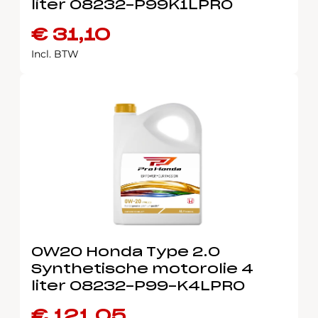
liter 08232-P99K1LPRO
€
31,10
Incl. BTW
0W20 Honda Type 2.0
Synthetische motorolie 4
liter 08232-P99-K4LPRO
€
121,05