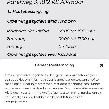
Parelweg 3, 1812 RS Alkmaar
Routebeschrijving
Openingstijden showroom
Maandag t/m vrijdag
09.00 tot 18.00 uur
Zaterdag
09.00 tot 17.00 uur
Zondag
Gesloten
Openingstijden werkplaats
Maandag t/m vrijdag
08.00 tot 17.00 uur
Beheer toestemming
Zaterdag
08.00 tot 17.00 uur
Om de beste ervaringen te bieden, gebruiken wij technologieën
Zondag
Gesloten
zoals cookies om informatie over je apparaat op te slaan en/of te
raadplegen. Door in te stemmen met deze technologieën kunnen
wij gegevens zoals surfgedrag of unieke ID's op deze site verwerken.
Volg ons
Als je geen toestemming geeft of uw toestemming intrekt, kan dit
een nadelige invloed hebben op bepaalde functies en
mogelijkheden.