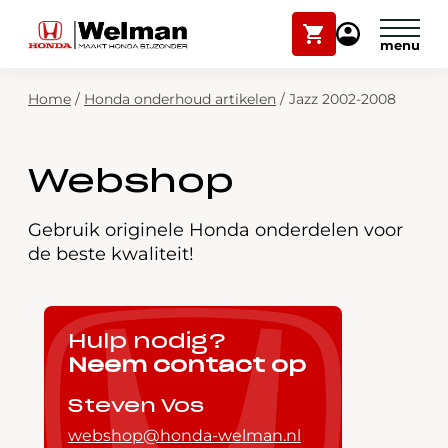
Winkelwagen
Mijn
Honda
Welman
Zoekfunctie
Home
/
Honda onderhoud artikelen
/
Jazz 2002-2008
Modellen
Voorraad
Plan onderhoud
Webshop
Onderhoud en service
Mijn Honda Welman
Gebruik originele Honda onderdelen voor
de beste kwaliteit!
Over ons
Webshop
Hulp nodig?
Neem contact op
Contact
Steven Vos
webshop@honda-welman.nl