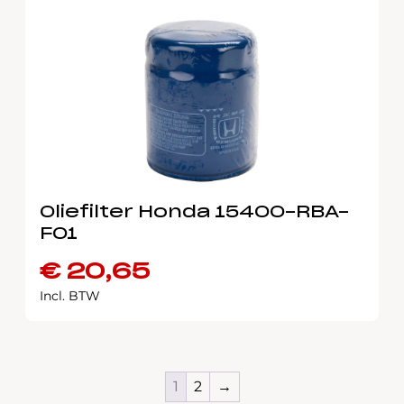
Oliefilter Honda 15400-RBA-
F01
€
20,65
Incl. BTW
1
2
→