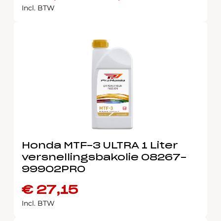
Prijsklasse:
Incl. BTW
€ 17,40
tot
€ 34,75
Honda MTF-3 ULTRA 1 Liter
versnellingsbakolie 08267-
99902PRO
€
27,15
Incl. BTW