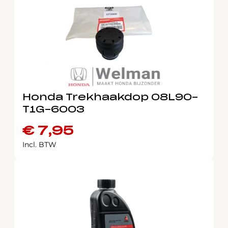
Honda Trekhaakdop 08L90-
T1G-6003
€
7,95
Incl. BTW