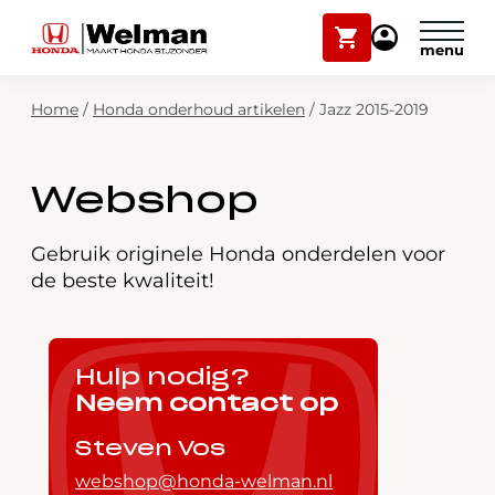
Winkelwagen
Mijn
Honda
Welman
Zoekfunctie
Home
/
Honda onderhoud artikelen
/
Jazz 2015-2019
Modellen
Voorraad
Plan onderhoud
Webshop
Onderhoud en service
Mijn Honda Welman
Gebruik originele Honda onderdelen voor
de beste kwaliteit!
Over ons
Webshop
Hulp nodig?
Neem contact op
Contact
Steven Vos
webshop@honda-welman.nl