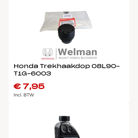
Honda Trekhaakdop 08L90-
T1G-6003
€
7,95
Incl. BTW