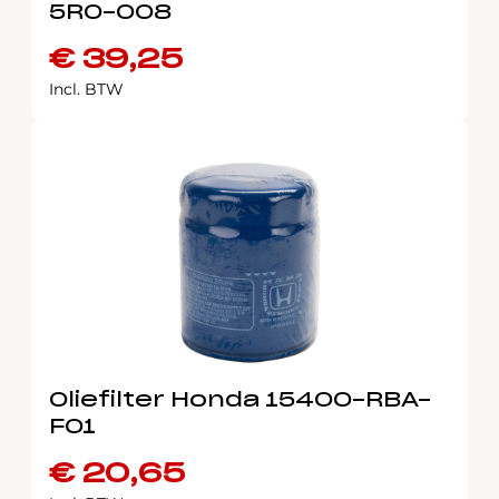
5R0-008
€
39,25
Incl. BTW
Oliefilter Honda 15400-RBA-
F01
€
20,65