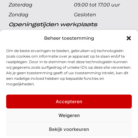
Zaterdag
09.00 tot 17.00 uur
Zondag
Gesloten
Openingstijden werkplaats
Maandag t/m vrijdag
08.00 tot 17.00 uur
Beheer toestemming
Zaterdag
08.00 tot 17.00 uur
Om de beste ervaringen te bieden, gebruiken wij technologieën
Zondag
Gesloten
zoals cookies om informatie over je apparaat op te slaan en/of te
raadplegen. Door in te stemmen met deze technologieën kunnen
wij gegevens zoals surfgedrag of unieke ID's op deze site verwerken.
Volg ons
Als je geen toestemming geeft of uw toestemming intrekt, kan dit
een nadelige invloed hebben op bepaalde functies en
mogelijkheden.
Accepteren
© 2026 - Honda Welman
Privacy Statement
Weigeren
- Dé Honda Dealer van Nederland
Bekijk voorkeuren
Disclaimer
Cookies
Algemene voorwaarden