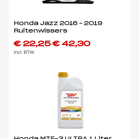
Honda Jazz 2016 – 2019
Ruitenwissers
€
22,25
€
42,30
-
Prijsklasse:
Incl. BTW
€ 22,25
tot
€ 42,30