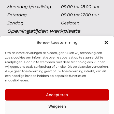
Maandag t/m vrijdag
09.00 tot 18.00 uur
Zaterdag
09.00 tot 17.00 uur
Zondag
Gesloten
Openingstijden werkplaats
Maandag t/m vrijdag
08.00 tot 17.00 uur
Beheer toestemming
Zaterdag
08.00 tot 17.00 uur
Om de beste ervaringen te bieden, gebruiken wij technologieën
Zondag
Gesloten
zoals cookies om informatie over je apparaat op te slaan en/of te
raadplegen. Door in te stemmen met deze technologieën kunnen
wij gegevens zoals surfgedrag of unieke ID's op deze site verwerken.
Volg ons
Als je geen toestemming geeft of uw toestemming intrekt, kan dit
een nadelige invloed hebben op bepaalde functies en
mogelijkheden.
Accepteren
© 2026 - Honda Welman
Privacy Statement
Weigeren
- Dé Honda Dealer van Nederland