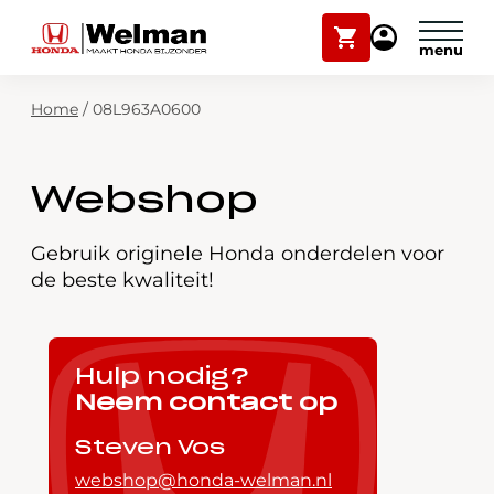
Winkelwagen
Mijn
Honda
Welman
Zoekfunctie
Home
/
08L963A0600
Modellen
Voorraad
Plan onderhoud
Webshop
Onderhoud en service
Mijn Honda Welman
Gebruik originele Honda onderdelen voor
de beste kwaliteit!
Over ons
Webshop
Hulp nodig?
Neem contact op
Contact
Steven Vos
webshop@honda-welman.nl