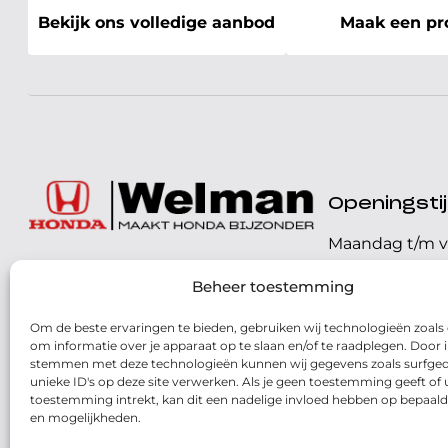
Bekijk ons volledige aanbod
Maak een pro
Openingst
Maandag t/m v
072 - 57 16 9 40
Beheer toestemming
Zaterdag
Parelweg 3, 1812 RS
Om de beste ervaringen te bieden, gebruiken wij technologieën zoals
Zondag
Alkmaar
om informatie over je apparaat op te slaan en/of te raadplegen. Door i
stemmen met deze technologieën kunnen wij gegevens zoals surfged
Routebeschrijving
unieke ID's op deze site verwerken. Als je geen toestemming geeft of
toestemming intrekt, kan dit een nadelige invloed hebben op bepaald
en mogelijkheden.