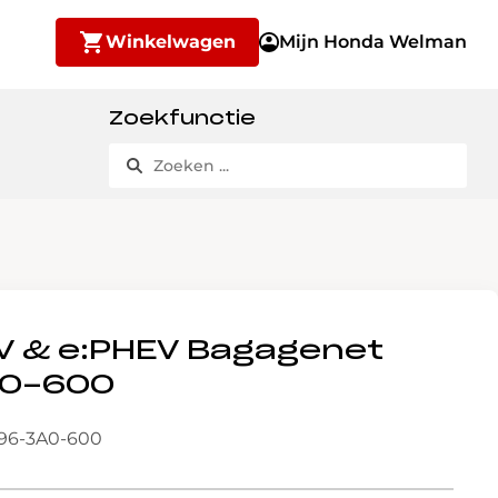
Winkelwagen
Mijn Honda Welman
Zoekfunctie
V & e:PHEV Bagagenet
A0-600
L96-3A0-600