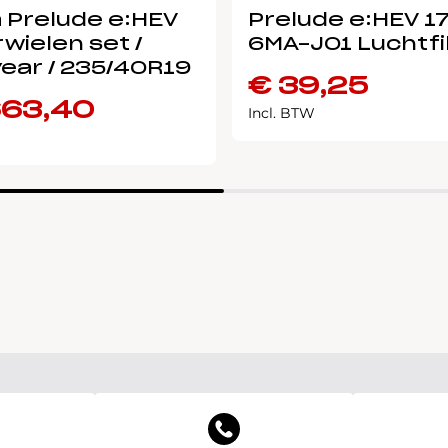
 Prelude e:HEV
Prelude e:HEV 1
wielen set /
6MA-J01 Luchtfi
ear / 235/40R19
€
39,25
663,40
Incl. BTW