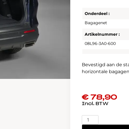
Onderdeel :
Bagagenet
Artikelnummer :
08L96-3A0-600
Bevestigd aan de st
horizontale bagagene
€
78,90
CR-
V