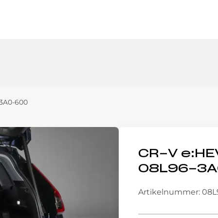
-3A0-600
CR-V e:HE
08L96-3
Artikelnummer: 08