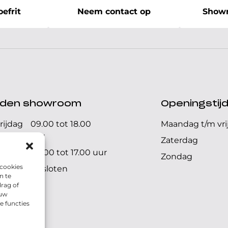
efrit
Neem contact op
Showr
ijden showroom
Openingstij
rijdag
09.00 tot 18.00
Maandag t/m vri
uur
Zaterdag
09.00 tot 17.00 uur
Zondag
 cookies
Gesloten
n te
rag of
 uw
e functies