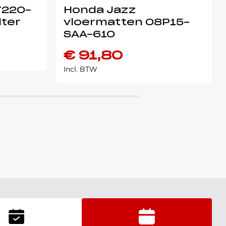
7220-
Honda Jazz
lter
vloermatten 08P15-
SAA-610
€
91,80
Incl. BTW