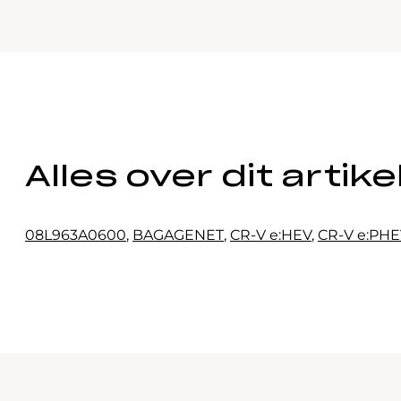
Alles over dit artike
08L963A0600
,
BAGAGENET
,
CR-V e:HEV
,
CR-V e:PH