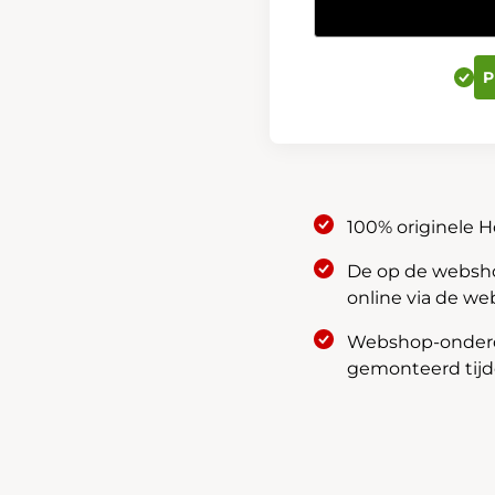
e:HEV
&
e:PHEV
P
Bagagenet
08L96-
3A0-
600
aantal
100% originele 
De op de webshop
online via de we
Webshop-onderde
gemonteerd tijde