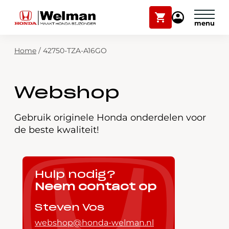
Winkelwagen
Mijn
Honda
Welman
Zoekfunctie
Home
/
42750-TZA-A16GO
Modellen
Voorraad
Plan onderhoud
Webshop
Onderhoud en service
Mijn Honda Welman
Gebruik originele Honda onderdelen voor
de beste kwaliteit!
Over ons
Webshop
Hulp nodig?
Neem contact op
Contact
Steven Vos
webshop@honda-welman.nl