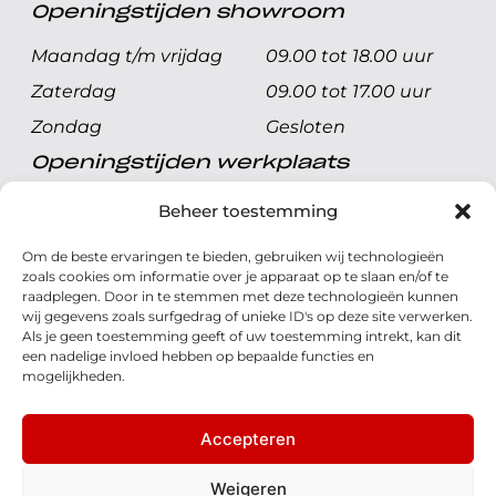
Openingstijden showroom
Maandag t/m vrijdag
09.00 tot 18.00 uur
Zaterdag
09.00 tot 17.00 uur
Zondag
Gesloten
Openingstijden werkplaats
Maandag t/m vrijdag
08.00 tot 17.00 uur
Beheer toestemming
Zaterdag
08.00 tot 17.00 uur
Om de beste ervaringen te bieden, gebruiken wij technologieën
Zondag
Gesloten
zoals cookies om informatie over je apparaat op te slaan en/of te
raadplegen. Door in te stemmen met deze technologieën kunnen
wij gegevens zoals surfgedrag of unieke ID's op deze site verwerken.
Volg ons
Als je geen toestemming geeft of uw toestemming intrekt, kan dit
een nadelige invloed hebben op bepaalde functies en
mogelijkheden.
Accepteren
© 2026 - Honda Welman
Privacy Statement
Weigeren