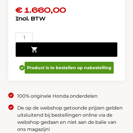
€
1.660,00
Honda
Jazz
Toevoegen aan winkelwagen
Crosstar
e:HEV
Winterwielen
Product is te bestellen op nabestelling
set
/
Goodyear
185/60R16
100% originele Honda onderdelen
aantal
De op de webshop getoonde prijzen gelden
uitsluitend bij bestellingen online via de
webshop gedaan en niet aan de balie van
ons magazijn!