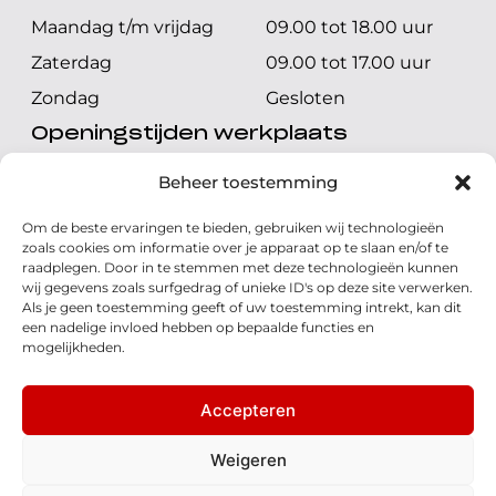
Maandag t/m vrijdag
09.00 tot 18.00 uur
Zaterdag
09.00 tot 17.00 uur
Zondag
Gesloten
Openingstijden werkplaats
Maandag t/m vrijdag
08.00 tot 17.00 uur
Beheer toestemming
Zaterdag
08.00 tot 17.00 uur
Om de beste ervaringen te bieden, gebruiken wij technologieën
Zondag
Gesloten
zoals cookies om informatie over je apparaat op te slaan en/of te
raadplegen. Door in te stemmen met deze technologieën kunnen
wij gegevens zoals surfgedrag of unieke ID's op deze site verwerken.
Volg ons
Als je geen toestemming geeft of uw toestemming intrekt, kan dit
een nadelige invloed hebben op bepaalde functies en
mogelijkheden.
Accepteren
© 2026 - Honda Welman
Privacy Statement
Weigeren
- Dé Honda Dealer van Nederland