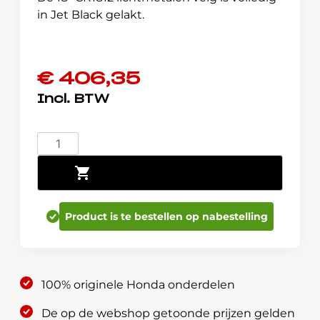
in Jet Black gelakt.
€
406,35
CR-
V
Toevoegen aan winkelwagen
e:HEV
&
e:PHEV
Product is te bestellen op nabestelling
Lichtmetalen
velg
18
inch
100% originele Honda onderdelen
08W18-
3A0-
De op de webshop getoonde prijzen gelden