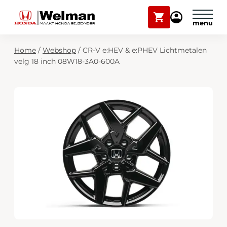
Winkelwagen
Mijn
Honda
Welman
Zoekfunctie
Home
/
Webshop
/
CR-V e:HEV & e:PHEV Lichtmetalen
Modellen
velg 18 inch 08W18-3A0-600A
Voorraad
Plan onderhoud
Onderhoud en service
Mijn Honda Welman
Over ons
Webshop
Contact