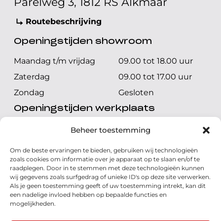
Parelweg 3, 1812 RS Alkmaar
Routebeschrijving
Openingstijden showroom
Maandag t/m vrijdag
09.00 tot 18.00 uur
Zaterdag
09.00 tot 17.00 uur
Zondag
Gesloten
Openingstijden werkplaats
Maandag t/m vrijdag
08.00 tot 17.00 uur
Beheer toestemming
Zaterdag
08.00 tot 17.00 uur
Om de beste ervaringen te bieden, gebruiken wij technologieën
Zondag
Gesloten
zoals cookies om informatie over je apparaat op te slaan en/of te
raadplegen. Door in te stemmen met deze technologieën kunnen
wij gegevens zoals surfgedrag of unieke ID's op deze site verwerken.
Volg ons
Als je geen toestemming geeft of uw toestemming intrekt, kan dit
een nadelige invloed hebben op bepaalde functies en
mogelijkheden.