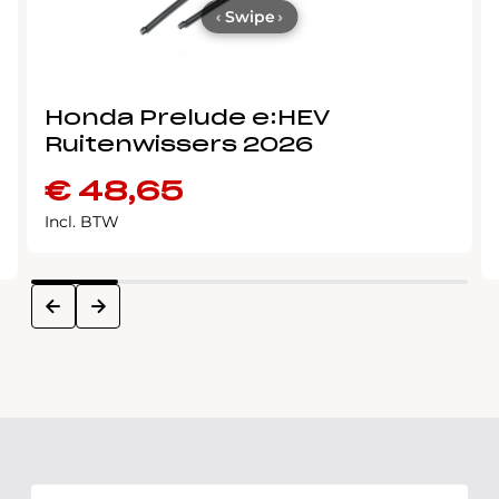
‹
Swipe
›
Honda Prelude e:HEV
Ruitenwissers 2026
€
48,65
Incl. BTW
next
prev