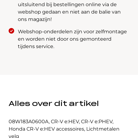
600A
uitsluitend bij bestellingen online via de
aantal
webshop gedaan en niet aan de balie van
ons magazijn!
Webshop-onderdelen zijn voor zelfmontage
en worden niet door ons gemonteerd
tijdens service.
Alles over dit artikel
08W183A0600A
,
CR-V e:HEV
,
CR-V e:PHEV
,
Honda CR-V e:HEV accessoires
,
Lichtmetalen
velg