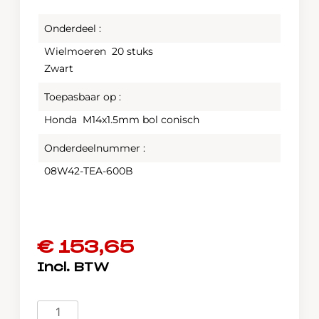
Onderdeel :
Wielmoeren 20 stuks
Zwart
Toepasbaar op :
Honda M14x1.5mm bol conisch
Onderdeelnummer :
08W42-TEA-600B
€
153,65
Honda