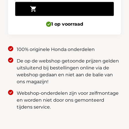
wielmoeren
Toevoegen aan winkelwagen
20
Stuks
zwart
1 op voorraad
-
08W42-
TEA-
100% originele Honda onderdelen
600B
aantal
De op de webshop getoonde prijzen gelden
uitsluitend bij bestellingen online via de
webshop gedaan en niet aan de balie van
ons magazijn!
Webshop-onderdelen zijn voor zelfmontage
en worden niet door ons gemonteerd
tijdens service.