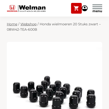
Winkelwagen
Mijn
Honda
Welman
Zoekfunctie
Home
/
Webshop
/
Honda wielmoeren 20 Stuks zwart –
Modellen
08W42-TEA-600B
Voorraad
Plan onderhoud
Onderhoud en service
Mijn Honda Welman
Over ons
Webshop
Contact