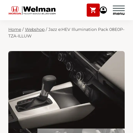
Winkelwagen
Mijn
Honda
Welman
Zoekfunctie
Home
/
Webshop
/
Jazz e:HEV Illumination Pack 08E0P-
Modellen
TZA-ILLUW
Voorraad
Plan onderhoud
Onderhoud en service
Mijn Honda Welman
Over ons
Webshop
Contact