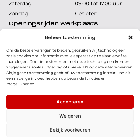
Zaterdag
09.00 tot 17.00 uur
Zondag
Gesloten
Openingstijden werkplaats
Maandag t/m vrijdag
08.00 tot 17.00 uur
Beheer toestemming
Zaterdag
08.00 tot 17.00 uur
Om de beste ervaringen te bieden, gebruiken wij technologieën
Zondag
Gesloten
zoals cookies om informatie over je apparaat op te slaan en/of te
raadplegen. Door in te stemmen met deze technologieën kunnen
wij gegevens zoals surfgedrag of unieke ID's op deze site verwerken.
Volg ons
Als je geen toestemming geeft of uw toestemming intrekt, kan dit
een nadelige invloed hebben op bepaalde functies en
mogelijkheden.
Accepteren
© 2026 - Honda Welman
Privacy Statement
Weigeren
- Dé Honda Dealer van Nederland
Bekijk voorkeuren
WhatsApp
Disclaimer
Cookies
Algemene voorwaarden