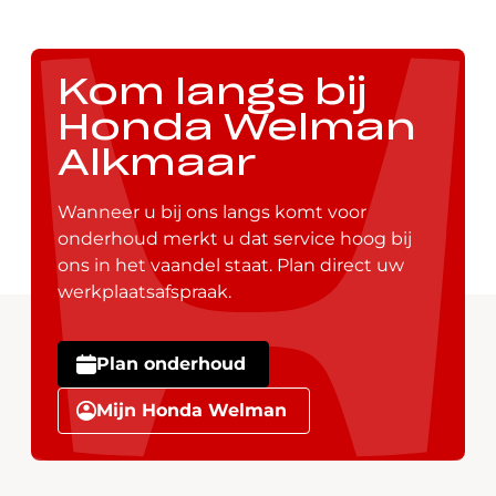
Kom langs bij
Honda Welman
Alkmaar
Wanneer u bij ons langs komt voor
onderhoud merkt u dat service hoog bij
ons in het vaandel staat. Plan direct uw
werkplaatsafspraak.
Plan onderhoud
Mijn Honda Welman