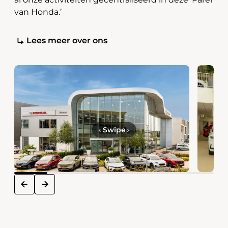
van Honda.’
Lees meer over ons
‹
Swipe
›
next
prev