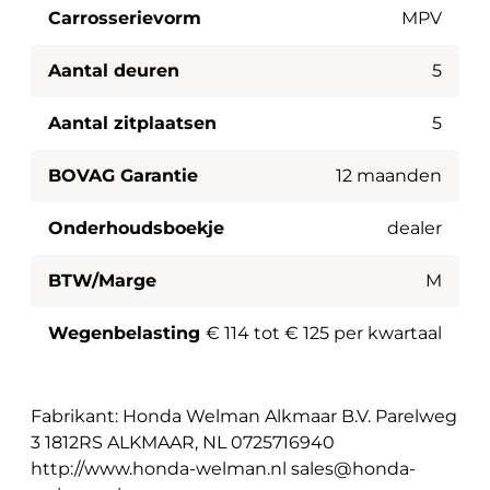
Carrosserievorm
MPV
Aantal deuren
5
Aantal zitplaatsen
5
BOVAG Garantie
12 maanden
Onderhoudsboekje
dealer
BTW/Marge
M
Wegenbelasting
€ 114 tot € 125 per kwartaal
Fabrikant: Honda Welman Alkmaar B.V. Parelweg
3 1812RS ALKMAAR, NL 0725716940
http://www.honda-welman.nl sales@honda-