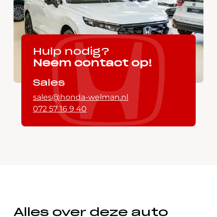
Hulp nodig?
Neem contact op!
Sales
sales@honda-welman.nl
072 57 16 9 40
Alles over deze auto