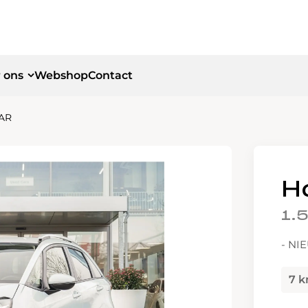
 ons
Webshop
Contact
TAR
id
id
H
1.
- NI
7 