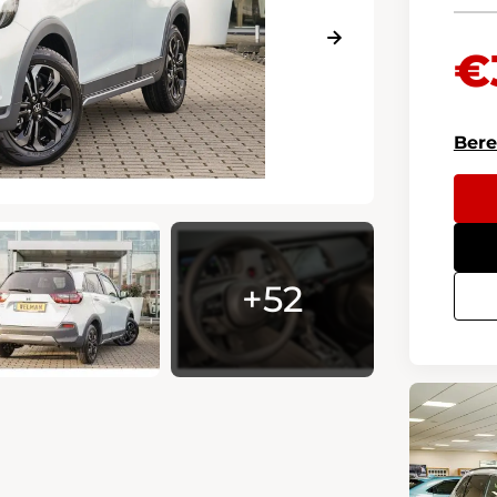
€
Bere
+52