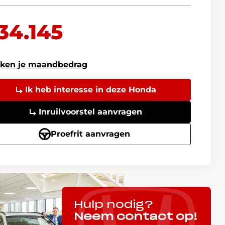
34.145
ken je maandbedrag
Ik heb interesse in deze Honda
Inruilvoorstel aanvragen
Proefrit aanvragen
Hulp nodig?
Neem contact op!