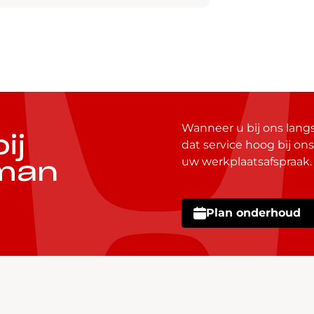
Wanneer u bij ons lan
ij
dat service hoog bij ons
uw werkplaatsafspraak.
man
Plan onderhoud