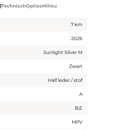
R
Technisch
Opties
Milieu
7 km
2026
Sunlight Silver M
Zwart
Half leder / stof
A
B,E
MPV