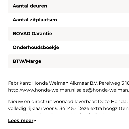
Aantal deuren
Aantal zitplaatsen
BOVAG Garantie
Onderhoudsboekje
BTW/Marge
Fabrikant: Honda Welman Alkmaar B.V. Parelweg 3 
http://www.honda-welman.nl sales@honda-welman.
Nieuw en direct uit voorraad leverbaar: Deze Hon
volledig rijklaar voor € 34.145,- Deze extra hoogzitten
van onder andere Connect Navigatie, Parkeersensore
Lees meer
control, Stuurverwarming, Achteruitrijcamera met p