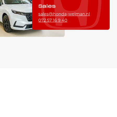
Sales
sales@honda-welman.nl
072 57 16 9 40