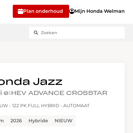
Plan onderhoud
Mijn Honda Welman
onda Jazz
Ontdek onze
Bekijk onze voorraad
Happy Customers
Maak een afspraak
5i e:HEV ADVANCE CROSSTAR
modellen
Bekijk alle Happy Customers
Bekijk al onze auto's
Plan onderhoud
EUW - 122 PK FULL HYBRID - AUTOMAAT
Bekijk alle modellen
km
2026
Hybride
NIEUW