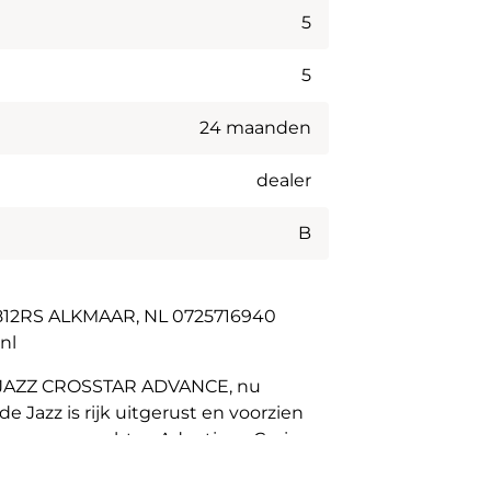
5
5
24 maanden
dealer
B
1812RS ALKMAAR, NL 0725716940
nl
da JAZZ CROSSTAR ADVANCE, nu
de Jazz is rijk uitgerust en voorzien
n voor en achter, Adaptieve Cruise
arkeerhulp, LED verlichting rondom,