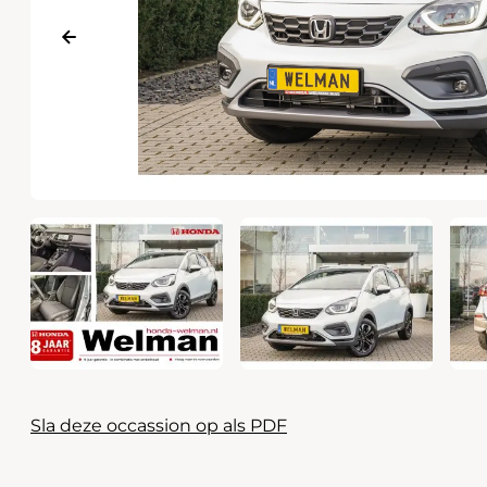
Waarschuwings­lampjes
Service
Pechhulp
Bandenspannings­lampje brandt
Poetsen en reinigen
Haal en breng service
WLTP-testmethode
Laadpaal plaatsen
Zomercheck
Sla deze occassion op als PDF